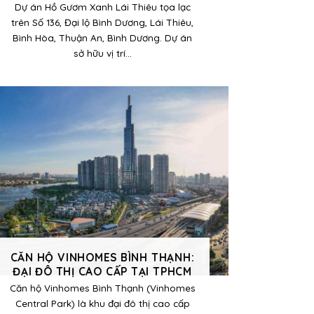
Dự án Hồ Gươm Xanh Lái Thiêu tọa lạc
trên Số 136, Đại lộ Bình Dương, Lái Thiêu,
Bình Hòa, Thuận An, Bình Dương. Dự án
sở hữu vị trí...
CĂN HỘ VINHOMES BÌNH THẠNH:
ĐẠI ĐÔ THỊ CAO CẤP TẠI TPHCM
Căn hộ Vinhomes Bình Thạnh (Vinhomes
Central Park) là khu đại đô thị cao cấp