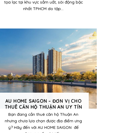
tọa lạc tại khu vực sầm uất, sôi động bậc
nhất TPHCM do tập...
AU HOME SAIGON – ĐƠN VỊ CHO
THUÊ CĂN HỘ THUẬN AN UY TÍN
Bạn đang cần thuê căn hộ Thuận An
nhưng chưa lựa chọn được địa điểm ưng
ý? Hãy đến với AU HOME SAIGON để