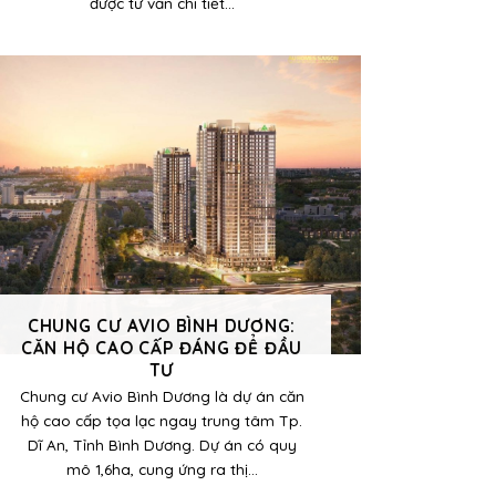
được tư vấn chi tiết...
CHUNG CƯ AVIO BÌNH DƯƠNG:
CĂN HỘ CAO CẤP ĐÁNG ĐỂ ĐẦU
TƯ
Chung cư Avio Bình Dương là dự án căn
hộ cao cấp tọa lạc ngay trung tâm Tp.
Dĩ An, Tỉnh Bình Dương. Dự án có quy
mô 1,6ha, cung ứng ra thị...