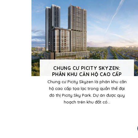
CHUNG CƯ PICITY SKYZEN:
PHÂN KHU CĂN HỘ CAO CẤP
Chung cư Picity Skyzen là phân khu căn
hộ cao cấp tọa lạc trong quần thể đại
đô thị Picity Sky Park. Dự án được quy
hoạch trên khu đất có...