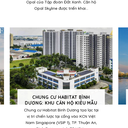
Opal của Tập đoàn Đất Xanh. Căn hộ
Opal Skyline được triển khai...
CHUNG CƯ HABITAT BÌNH
DƯƠNG: KHU CĂN HỘ KIỂU MẪU
Chung cư Habitat Bình Dương tọa lạc tại
vị trí chiến lược tại cổng vào KCN Việt
Nam Singapore (VSIP 1), TP. Thuận An,