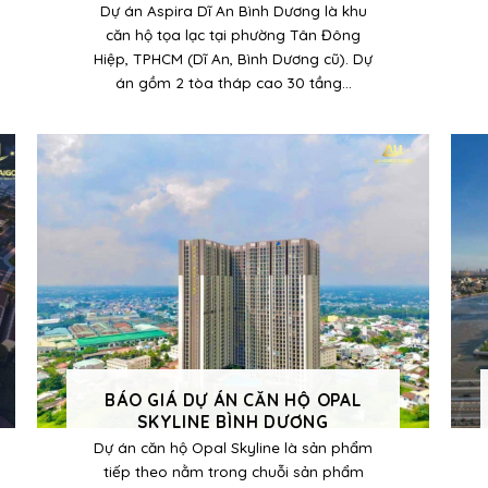
Dự án Aspira Dĩ An Bình Dương là khu
căn hộ tọa lạc tại phường Tân Đông
Hiệp, TPHCM (Dĩ An, Bình Dương cũ). Dự
án gồm 2 tòa tháp cao 30 tầng...
BÁO GIÁ DỰ ÁN CĂN HỘ OPAL
SKYLINE BÌNH DƯƠNG
Dự án căn hộ Opal Skyline là sản phẩm
tiếp theo nằm trong chuỗi sản phẩm