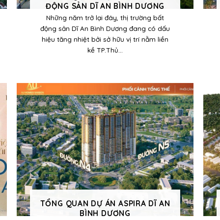
ĐỘNG SẢN DĨ AN BÌNH DƯƠNG
Những năm trở lại đây, thị trường bất
động sản Dĩ An Bình Dương đang có dấu
hiệu tăng nhiệt bởi sở hữu vị trí nằm liền
kề TP.Thủ...
TỔNG QUAN DỰ ÁN ASPIRA DĨ AN
BÌNH DƯƠNG