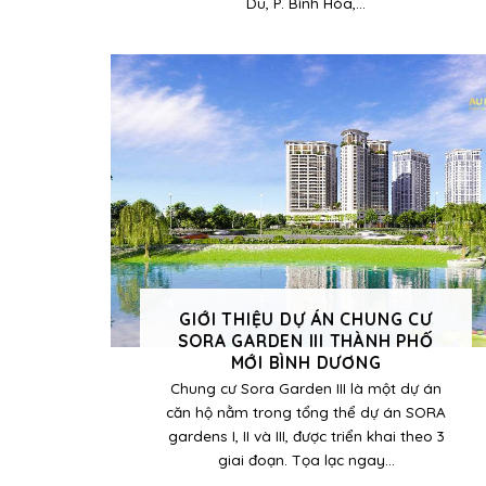
Du, P. Bình Hòa,...
GIỚI THIỆU DỰ ÁN CHUNG CƯ
SORA GARDEN III THÀNH PHỐ
MỚI BÌNH DƯƠNG
Chung cư Sora Garden III là một dự án
căn hộ nằm trong tổng thể dự án SORA
gardens I, II và III, được triển khai theo 3
giai đoạn. Tọa lạc ngay...