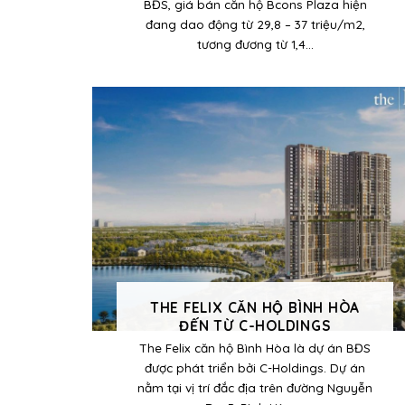
BĐS, giá bán căn hộ Bcons Plaza hiện
đang dao động từ 29,8 – 37 triệu/m2,
tương đương từ 1,4...
THE FELIX CĂN HỘ BÌNH HÒA
ĐẾN TỪ C-HOLDINGS
The Felix căn hộ Bình Hòa là dự án BĐS
được phát triển bởi C-Holdings. Dự án
nằm tại vị trí đắc địa trên đường Nguyễn