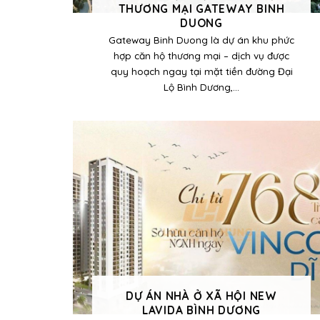
THƯƠNG MẠI GATEWAY BINH
DUONG
Gateway Binh Duong là dự án khu phức
hợp căn hộ thương mại – dịch vụ được
quy hoạch ngay tại mặt tiền đường Đại
Lộ Bình Dương,...
DỰ ÁN NHÀ Ở XÃ HỘI NEW
LAVIDA BÌNH DƯƠNG