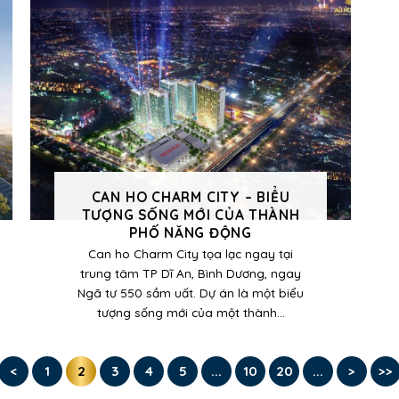
CAN HO CHARM CITY – BIỂU
TƯỢNG SỐNG MỚI CỦA THÀNH
PHỐ NĂNG ĐỘNG
Can ho Charm City tọa lạc ngay tại
trung tâm TP Dĩ An, Bình Dương, ngay
Ngã tư 550 sầm uất. Dự án là một biểu
tượng sống mới của một thành...
<
1
2
3
4
5
...
10
20
...
>
>>