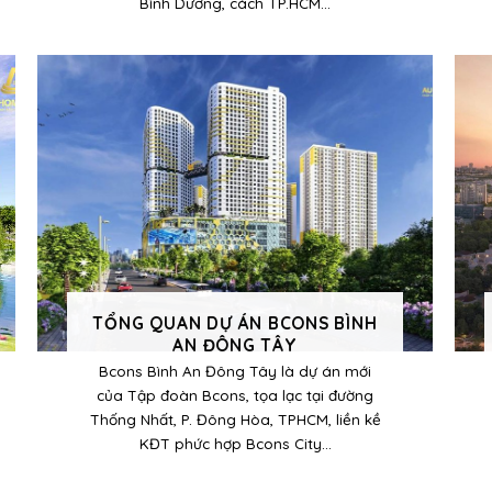
Bình Dương, cách TP.HCM...
TỔNG QUAN DỰ ÁN BCONS BÌNH
AN ĐÔNG TÂY
Bcons Bình An Đông Tây là dự án mới
của Tập đoàn Bcons, tọa lạc tại đường
Thống Nhất, P. Đông Hòa, TPHCM, liền kề
KĐT phức hợp Bcons City...