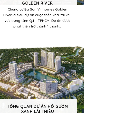
GOLDEN RIVER
Chung cư Ba Son Vinhomes Golden
River là siêu dự án được triển khai tại khu
vực trung tâm Q.1 – TPHCM. Dự án được
phát triển trở thành 1 thành...
TỔNG QUAN DỰ ÁN HỒ GƯƠM
XANH LÁI THIÊU