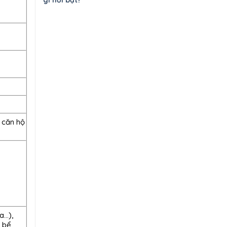
gì nổi bật?
 căn hộ
a…),
 bể