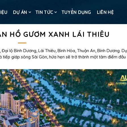
HIỆU
DỰ ÁN
TIN TỨC
TUYỂN DỤNG
LIÊN HỆ
N HỒ GƯƠM XANH LÁI THIÊU
 Đại lộ Bình Dương, Lái Thiêu, Bình Hòa, Thuận An, Bình Dương. D
 và tiếp giáp sông Sài Gòn, hứa hẹn sẽ trở thành một tâm điểm đầu