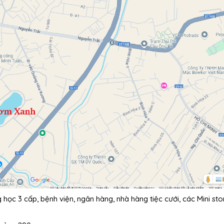
học 3 cấp, bệnh viện, ngân hàng, nhà hàng tiệc cưới, các Mini sto