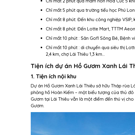
Chỉ mất 2 phút qua mầm non Hoa Cúc 5 kh
Chỉ mất 5 phút qua trường tiểu học Phú Lo
Chỉ mất 8 phút: Đến khu công nghiệp VSIP, 
Chỉ mất 8 phút: Đến Lotte Mart, TTTM Aeon
Chỉ mất 10 phút : Sân Gofl Sông Bé, Bệnh
Chỉ mất 10 phút : di chuyển qua siêu thị L
2,4 km, chợ Lái Thiêu 1,3 km…
Tiện ích dự án Hồ Gươm Xanh Lái T
1. Tiện ích nội khu
Dự án Hồ Gươm Xanh Lái Thiêu sở hữu Tháp rùa Lá
phỏng hồ Hoàn Kiếm – một biểu tượng của thủ đô 
Gươm tại Lái Thiêu vẫn là một điểm đến thú vị ch
Gươm.