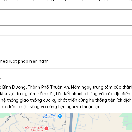
heo luật pháp hiện hành
u
ộ Bình Dương, Thành Phố Thuận An. Nằm ngay trung tâm của thàn
khu vực trung tâm sầm uất, liên kết nhanh chóng với các địa điểm
hế hệ thống giao thông cực kỳ phát triển cùng hệ thống tiện ích dịc
ảo được cuộc sống vô cùng tiện nghi và thuận lợi.