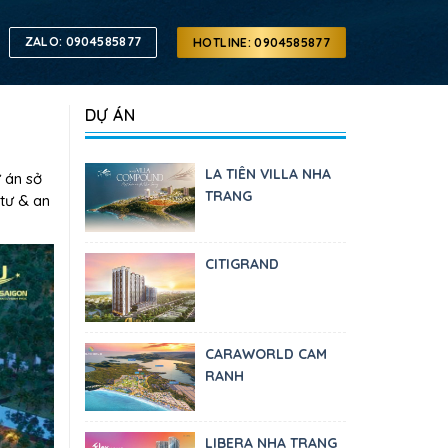
ZALO: 0904585877
HOTLINE: 0904585877
DỰ ÁN
LA TIÊN VILLA NHA
ự án sở
TRANG
 tư & an
CITIGRAND
CARAWORLD CAM
RANH
LIBERA NHA TRANG