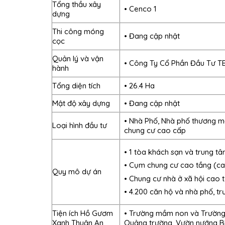
Tổng thầu xây
• Cenco 1
dựng
Thi công móng
• Đang cập nhật
cọc
Quản lý và vận
• Công Ty Cổ Phần Đầu Tư T
hành
Tổng diện tích
• 26.4 Ha
Mật độ xây dựng
• Đang cập nhật
• Nhà Phố, Nhà phố thương mạ
Loại hình đầu tư
chung cư cao cấp
• 1 tòa khách sạn và trung t
• Cụm chung cư cao tầng (ca
Quy mô dự án
• Chung cư nhà ở xã hội cao t
• 4.200 căn hộ và nhà phố, t
Tiện ích Hồ Gươm
• Trường mầm non và Trường T
Xanh Thuận An
Quảng trường, Vườn nướng BB