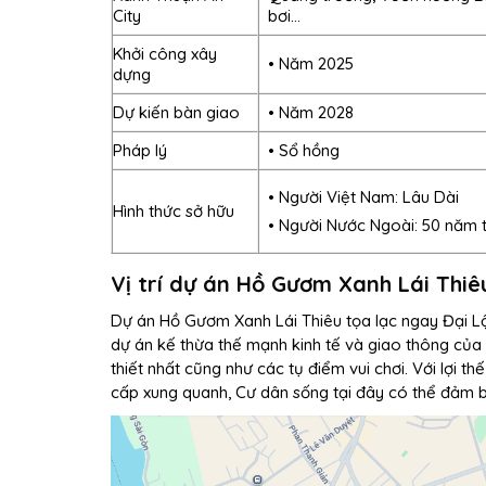
City
bơi…
Khởi công xây
• Năm 2025
dựng
Dự kiến bàn giao
• Năm 2028
Pháp lý
• Sổ hồng
• Người Việt Nam: Lâu Dài
Hình thức sở hữu
• Người Nước Ngoài: 50 năm t
Vị trí dự án Hồ Gươm Xanh Lái Thiê
Dự án Hồ Gươm Xanh Lái Thiêu tọa lạc ngay Đại L
dự án kế thừa thế mạnh kinh tế và giao thông của 
thiết nhất cũng như các tụ điểm vui chơi. Với lợi t
cấp xung quanh, Cư dân sống tại đây có thể đảm b