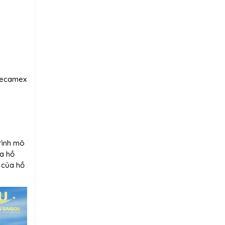
 Becamex
rình mô
a hồ
 của hồ