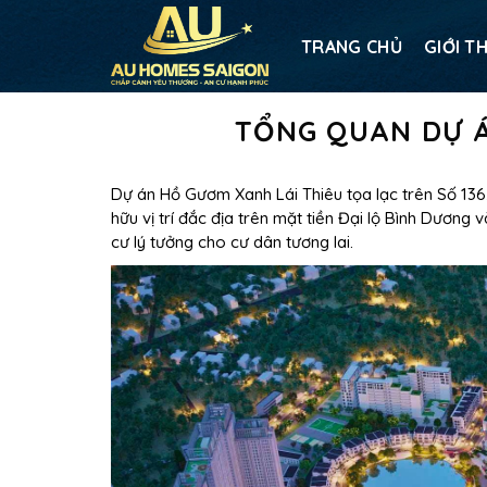
TRANG CHỦ
GIỚI T
TỔNG QUAN DỰ Á
Dự án Hồ Gươm Xanh Lái Thiêu tọa lạc trên Số 136,
hữu vị trí đắc địa trên mặt tiền Đại lộ Bình Dương
cư lý tưởng cho cư dân tương lai.