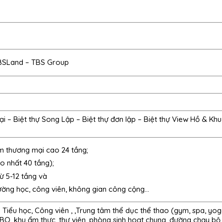
BSLand – TBS Group
i – Biệt thự Song Lập – Biệt thự đơn lập – Biệt thự View Hồ & Khu
âm thương mại cao 24 tầng;
o nhất 40 tầng);
ừ 5-12 tầng và
rường học, công viên, không gian công cộng…
iểu học, Công viên , ,Trung tâm thể dục thể thao (gym, spa, yog
Q, khu ẩm thực, thư viện, phòng sinh hoạt chung, đường chạy bộ,