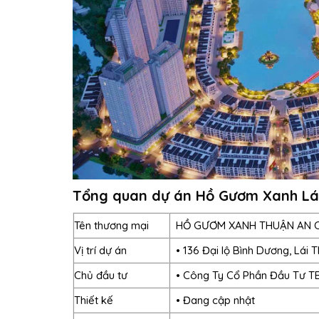
Tổng quan dự án Hồ Gươm Xanh Lái
Tên thương mại
HỒ GƯƠM XANH THUẬN AN C
Vị trí dự án
• 136 Đại lộ Bình Dương, Lái 
Chủ đầu tư
• Công Ty Cổ Phần Đầu Tư T
Thiết kế
• Đang cập nhật