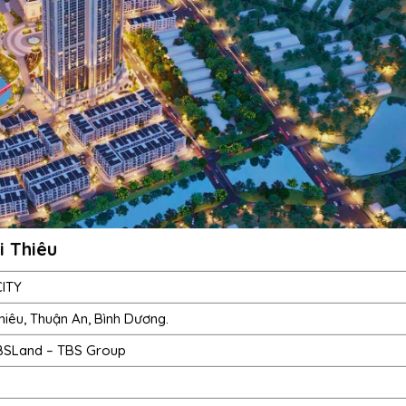
 Thiêu
ITY
Thiêu, Thuận An, Bình Dương.
BSLand – TBS Group