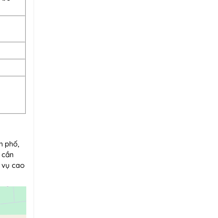
h phố,
 cần
h vụ cao