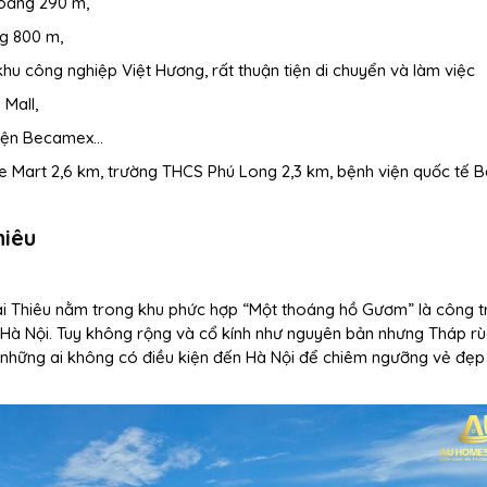
oảng 290 m,
ng 800 m,
khu công nghiệp Việt Hương, rất thuận tiện di chuyển và làm việc
 Mall,
 viện Becamex…
otte Mart 2,6 km, trường THCS Phú Long 2,3 km, bệnh viện quốc tế
hiêu
i Thiêu nằm trong khu phức hợp “Một thoáng hồ Gươm” là công t
Hà Nội. Tuy không rộng và cổ kính như nguyên bản nhưng Tháp rù
o những ai không có điều kiện đến Hà Nội để chiêm ngưỡng vẻ đẹp