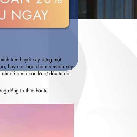
U NGAY
mình tâm huyết xây dựng một
 tạo, hay các bậc cha mẹ muốn xây
chỉ để ở mà còn là sự đầu tư dài
g đồng tri thức hội tụ,