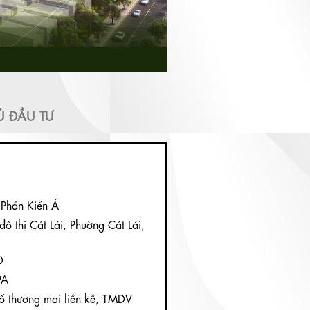
Ủ ĐẦU TƯ
 Phần Kiến Á
 đô thị Cát Lái, Phường Cát Lái,
O
PA
ố thương mại liền kề, TMDV