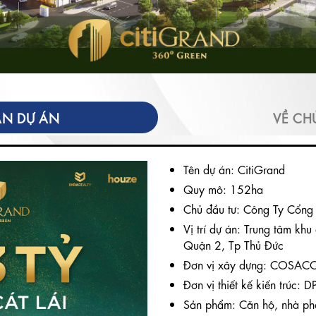
N DỰ ÁN
VỀ CH
Tên dự án: CitiGrand
Quy mô: 152ha
Chủ đầu tư: Công Ty Cổng
Vị trí dự án: Trung tâm khu
Quận 2, Tp Thủ Đức
Đơn vị xây dựng: COSAC
Đơn vị thiết kế kiến trúc: D
Sản phẩm: Căn hộ, nhà ph