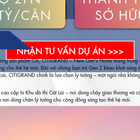
 TỶ/CĂN
SỞ HỮ
NHẬN TƯ VẤN DỰ ÁN >>>
 dòng sản phẩm Citi, CITIGRAND – New Gen’s Home mang trong 
ng cho thế hệ mới. Đối với những bạn trẻ Gen Z khao khát sáng
ái, CITIGRAND chính là lựa chọn lý tưởng – một ngôi nhà không 
 cao cấp từ Khu đô thị Cát Lái – nơi dòng chảy giao thương và cộn
 nơi dừng chân lý tưởng cho cộng đồng sáng tạo thế hệ mới.