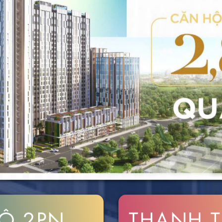
Ộ 2PN
THANH 