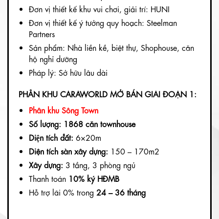
Đơn vị thiết kế khu vui chơi, giải trí: HUNI
Đơn vị thiết kế ý tưởng quy hoạch: Steelman
Partners
Sản phẩm: Nhà liền kề, biệt thự, Shophouse, căn
hộ nghỉ dưỡng
Pháp lý: Sở hữu lâu dài
PHÂN KHU CARAWORLD MỞ BÁN GIAI ĐOẠN 1:
Phân khu Sông Town
Số lượng: 1868 căn townhouse
Diện tích đất:
6×20m
Diện tích sàn xây dựng:
150 – 170m2
Xây dựng:
3 tầng, 3 phòng ngủ
Thanh toán
10% ký HĐMB
Hỗ trợ lãi 0% trong
24 – 36 tháng