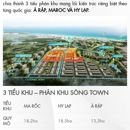
chia thành 3 tiểu phân khu mang lối kiến trúc riêng biệt theo
từng quốc gia:
Ả RẬP, MAROC VÀ HY LẠP.
3 TIỂU KHU – PHÂN KHU SÔNG TOWN
TIỂU
MA RỐC
HY LẠP
Ả RẬP
KHU
QUY
18,2ha
18,5ha
13,3ha
MÔ