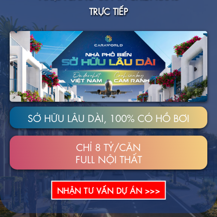
TRỰC TIẾP
SỞ HỮU LÂU DÀI, 100% CÓ HỒ BƠI
CHỈ 8 TỶ/CĂN
FULL NỘI THẤT
NHẬN TƯ VẤN DỰ ÁN >>>