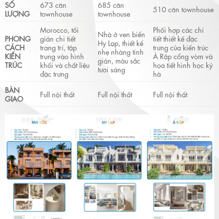
SỐ
673 căn
685 căn
510 căn townhouse
LƯỢNG
townhouse
townhouse
Morocco, tối
Phối hợp các chi
Nhà ở ven biển
PHONG
giản chi tiết
tiết thiết kế đặc
Hy Lạp, thiết kế
CÁCH
trang trí, tập
trưng của kiến trúc
nhẹ nhàng tinh
KIẾN
trung vào hình
Ả Rập cổng vòm và
giản, màu sắc
TRÚC
khối và chất liệu
họa tiết hình học kỷ
tươi sáng
đặc trưng
hà
BÀN
Full nội thất
Full nội thất
Full nội thất
GIAO