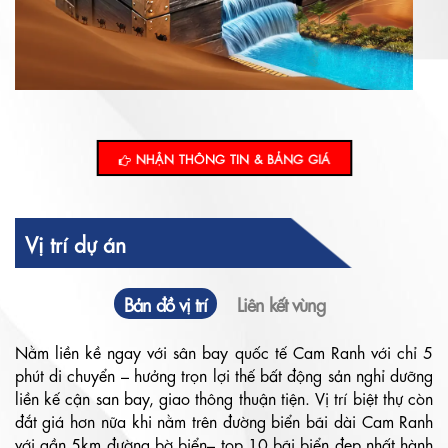
NHẬN THÔNG TIN & BẢNG GIÁ
Vị trí dự án
Bản đồ vị trí
Liên kết vùng
Nằm liền kề ngay với sân bay quốc tế Cam Ranh với chỉ 5
phút di chuyển – hưởng trọn lợi thế bất động sản nghỉ dưỡng
liền kế cận san bay, giao thông thuận tiện. Vị trí biệt thự còn
đắt giá hơn nữa khi nằm trên đường biển bãi dài Cam Ranh
với gần 5km đường bờ biển– top 10 bãi biển đẹp nhất hành