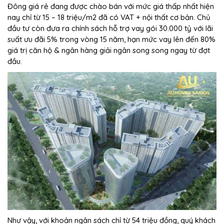
Đông giá rẻ
đang được chào bán với mức giá thấp nhất hiện
nay chỉ từ 15 – 18 triệu/m2 đã có VAT + nội thất cơ bản. Chủ
đầu tư còn đưa ra chính sách hỗ trợ vay gói 30.000 tỷ với lãi
suất ưu đãi 5% trong vòng 15 năm, hạn mức vay lên đến 80%
giá trị căn hộ & ngân hàng giải ngân song song ngay từ đợt
đầu.
Như vậy, với khoản ngân sách chỉ từ 54 triệu đồng, quý khách