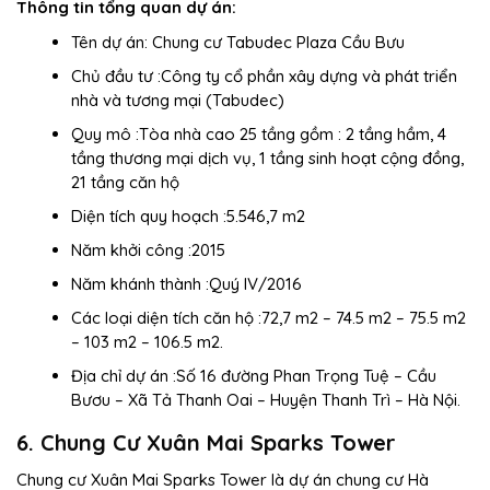
Thông tin tổng quan dự án:
Tên dự án: Chung cư Tabudec Plaza Cầu Bưu
Chủ đầu tư :Công ty cổ phần xây dựng và phát triển
nhà và tương mại (Tabudec)
Quy mô :Tòa nhà cao 25 tầng gồm : 2 tầng hầm, 4
tầng thương mại dịch vụ, 1 tầng sinh hoạt cộng đồng,
21 tầng căn hộ
Diện tích quy hoạch :5.546,7 m2
Năm khởi công :2015
Năm khánh thành :Quý IV/2016
Các loại diện tích căn hộ :72,7 m2 – 74.5 m2 – 75.5 m2
– 103 m2 – 106.5 m2.
Địa chỉ dự án :Số 16 đường Phan Trọng Tuệ – Cầu
Bươu – Xã Tả Thanh Oai – Huyện Thanh Trì – Hà Nội.
6. Chung Cư Xuân Mai Sparks Tower
Chung cư Xuân Mai Sparks Tower là dự án
chung cư Hà