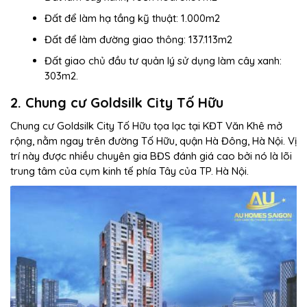
Đất để làm hạ tầng kỹ thuật: 1.000m2
Đất để làm đường giao thông: 137.113m2
Đất giao chủ đầu tư quản lý sử dụng làm cây xanh:
303m2.
2. Chung cư Goldsilk City Tố Hữu
Chung cư Goldsilk City Tố Hữu tọa lạc tại KĐT Văn Khê mở
rộng, nằm ngay trên đường Tố Hữu, quận Hà Đông, Hà Nội. Vị
trí này được nhiều chuyên gia BĐS đánh giá cao bởi nó là lõi
trung tâm của cụm kinh tế phía Tây của TP. Hà Nội.