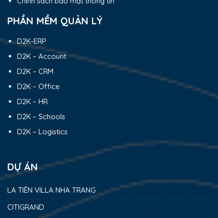
Chính sách bảo mật thông tin
PHẦN MỀM QUẢN LÝ
D2K-ERP
D2K – Account
D2K – CRM
D2K – Office
D2K – HR
D2K – Schools
D2K – Logistics
DỰ ÁN
LA TIÊN VILLA NHA TRANG
CITIGRAND