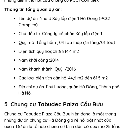
những điểm thu hút của chung cư PCC1 Complex.
Thông tin tổng quan dự án:
Tên dự án: Nhà ở Xây lắp điện 1 Hà Đông (PCC1
Complex)
Chủ đầu tư: Công ty cổ phần Xây lắp điện 1
Quy mô :Tầng hầm , 04 tòa tháp (15 tầng/01 tòa)
Diện tích quy hoạch :8.814.4 m2
Năm khởi công :2014
Năm khánh thành :Quý I/2016
Các loại diện tích căn hộ :44,6 m2 đến 61,5 m2
Địa chỉ dự án :Phú Lương, quận Hà Đông, Thành phố
Hà Nội.
5. Chung cư Tabudec Palza Cầu Bưu
Chung cư Tabudec Plaza Cầu Bưu hiện đang là một trong
những dự án
chung cư Hà Đông giá rẻ
nổi bật nhất của
quận. Dự án là tổ hợp chung cư bình dân có quy mô 25 tầng.