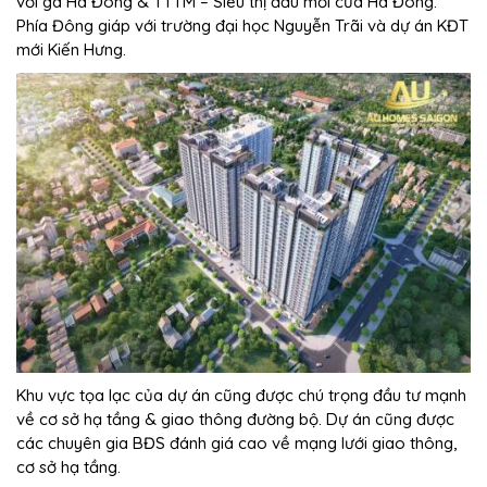
với ga Hà Đông & TTTM – Siêu thị đầu mối của Hà Đông.
Phía Đông giáp với trường đại học Nguyễn Trãi và dự án KĐT
mới Kiến Hưng.
Khu vực tọa lạc của dự án cũng được chú trọng đầu tư mạnh
về cơ sở hạ tầng & giao thông đường bộ. Dự án cũng được
các chuyên gia BĐS đánh giá cao về mạng lưới giao thông,
cơ sở hạ tầng.