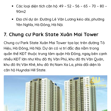
Các loại diện tích căn hộ :49 – 52 – 56 – 65 – 70 – 80 –
90m2
Địa chỉ dự án :Đường Lê Văn Lương kéo dài, phường
Yên Nghĩa, Hà Đông, Hà Nội.
7. Chung cư Park State Xuân Mai Tower
Chung cư Park State Xuân Mai Tower tọa lạc trên đường Tô
Hiệu, Hà Đông, Hà Nội. Dự án có vị trí đắc địa nằm trong
quần thể KĐT thuộc trung tâm quận Hà Đông, ngay bên cạnh
nhiều KĐT lớn như Khu đô thj Văn Phú, khu đô thị Văn Quán,
khu đô thị Văn Khê, khu đô thị Nam Xa La, phía đối diện là
căn hộ Huyndai Hill State.