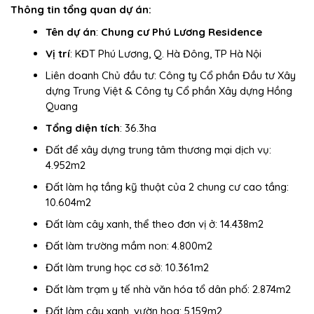
Thông tin tổng quan dự án:
Tên dự án
:
Chung cư Phú Lương Residence
Vị trí
: KĐT Phú Lương, Q. Hà Đông, TP Hà Nội
Liên doanh Chủ đầu tư: Công ty Cổ phần Đầu tư Xây
dựng Trung Việt & Công ty Cổ phần Xây dựng Hồng
Quang
Tổng diện tích
: 36.3ha
Đất để xây dựng trung tâm thương mại dịch vụ:
4.952m2
Đất làm hạ tầng kỹ thuật của 2 chung cư cao tầng:
10.604m2
Đất làm cây xanh, thể theo đơn vị ở: 14.438m2
Đất làm trường mầm non: 4.800m2
Đất làm trung học cơ sở: 10.361m2
Đất làm trạm y tế nhà văn hóa tổ dân phố: 2.874m2
Đất làm cây xanh, vườn hoa: 5.159m2