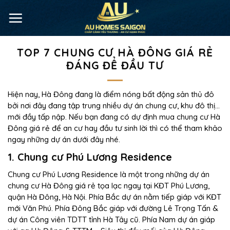
TOP 7 CHUNG CƯ HÀ ĐÔNG GIÁ RẺ
ĐÁNG ĐỂ ĐẦU TƯ
Hiện nay, Hà Đông đang là điểm nóng bất động sản thủ đô
bởi nơi đây đang tập trung nhiều dự án chung cư, khu đô thị…
mới đầy tấp nập. Nếu bạn đang có dự định mua chung cư Hà
Đông giá rẻ để an cư hay đầu tư sinh lời thì có thể tham khảo
ngay những dự án dưới đây nhé.
1. Chung cư Phú Lương Residence
Chung cư Phú Lương Residence là một trong những dự án
chung cư Hà Đông giá rẻ tọa lạc ngay tại KĐT Phú Lương,
quận Hà Đông, Hà Nội. Phía Bắc dự án nằm tiếp giáp với KĐT
mới Văn Phú. Phía Đông Bắc giáp với đường Lê Trọng Tấn &
dự án Công viên TDTT tỉnh Hà Tây cũ. Phía Nam dự án giáp