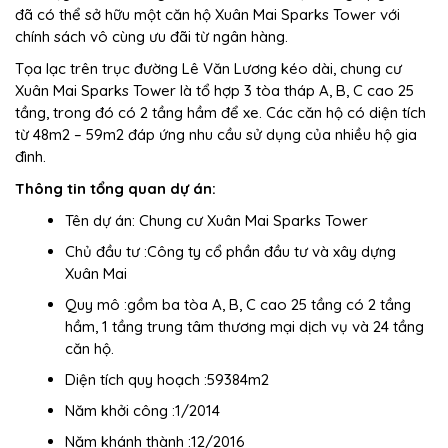
đã có thể sở hữu một căn hộ Xuân Mai Sparks Tower với
chính sách vô cùng ưu đãi từ ngân hàng.
Tọa lạc trên trục đường Lê Văn Lương kéo dài, chung cư
Xuân Mai Sparks Tower là tổ hợp 3 tòa tháp A, B, C cao 25
tầng, trong đó có 2 tầng hầm để xe. Các căn hộ có diện tích
từ 48m2 – 59m2 đáp ứng nhu cầu sử dụng của nhiều hộ gia
đình.
Thông tin tổng quan dự án:
Tên dự án: Chung cư Xuân Mai Sparks Tower
Chủ đầu tư :Công ty cổ phần đầu tư và xây dựng
Xuân Mai
Quy mô :gồm ba tòa A, B, C cao 25 tầng có 2 tầng
hầm, 1 tầng trung tâm thương mại dịch vụ và 24 tầng
căn hộ.
Diện tích quy hoạch :59384m2
Năm khởi công :1/2014
Năm khánh thành :12/2016