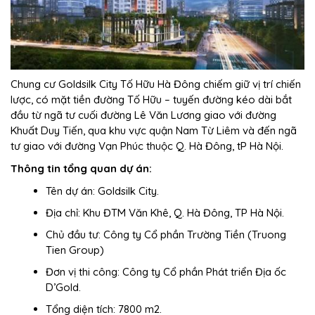
Chung cư Goldsilk City Tố Hữu Hà Đông chiếm giữ vị trí chiến
lược, có mặt tiền đường Tố Hữu – tuyến đường kéo dài bắt
đầu từ ngã tư cuối đường Lê Văn Lương giao với đường
Khuất Duy Tiến, qua khu vực quận Nam Từ Liêm và đến ngã
tư giao với đường Vạn Phúc thuộc Q. Hà Đông, tP Hà Nội.
Thông tin tổng quan dự án:
Tên dự án: Goldsilk City.
Địa chỉ: Khu ĐTM Văn Khê, Q. Hà Đông, TP Hà Nội.
Chủ đầu tư: Công ty Cổ phần Trường Tiền (Truong
Tien Group)
Đơn vị thi công: Công ty Cổ phần Phát triển Địa ốc
D’Gold.
Tổng diện tích: 7800 m2.