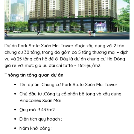
Dự án Park State Xuân Mai Tower được xây dựng với 2 tòa
chung cư 30 tầng, trong đó gồm có 5 tầng thương mại – dịch
vụ và 25 tầng căn hộ để ở. Đây là dự án
chung cư Hà Đông
giá rẻ với mức giá ưu đãi chỉ từ
16 – 16triệu/m2.
Thông tin tổng quan dự án:
Tên dự án: Chung cư Park State Xuân Mai Tower
Chủ đầu tư :Công ty cổ phần bê tong và xây dựng
Vinaconex Xuân Mai
Quy mô :3.437m2
Diện tích quy hoạch :
Năm khởi công :