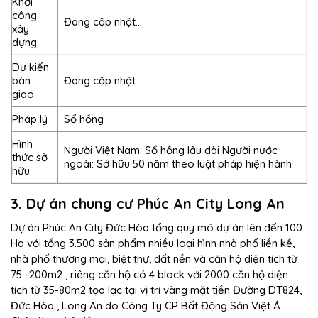
Khởi
công
Đang cập nhật…
xây
dựng
Dự kiến
bàn
Đang cập nhật…
giao
Pháp lý
Sổ hồng
Hình
Người Việt Nam: Sổ hồng lâu dài Người nước
thức sở
ngoài: Sở hữu 50 năm theo luật pháp hiện hành
hữu
3. Dự án chung cư Phúc An City Long An
Dự án Phúc An City Đức Hòa tổng quy mô dự án lên đến 100
Ha với tổng 3.500 sản phẩm nhiều loại hình nhà phố liền kề,
nhà phố thương mại, biệt thự, đất nền và căn hộ diện tích từ
75 -200m2 , riêng căn hộ có 4 block với 2000 căn hộ diện
tích từ 35-80m2 tọa lạc tại vị trí vàng mặt tiền Đường DT824,
Đức Hòa , Long An do Công Ty CP Bất Động Sản Việt Á