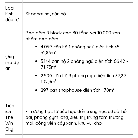
Loại
hình
Shophouse, căn hộ
đầu tư
Bao gồm 8 block cao 30 tầng với 10.000 sản
phẩm bao gồm:
4.059 căn hộ 1 phòng ngủ diện tích 45 –
51,83m²
Quy
3.144 căn hộ 2 phòng ngủ diện tích 66,42 –
mô dự
71,73m²
án
2.500 căn hộ 3 phòng ngủ diện tích 87,29 –
102,3m²
297 căn shophouse diện tích 170m²
Tiện
ích
• Trường học từ tiểu học đến trung học cơ sở, hồ
The
bơi, phòng gym, chợ, siêu thị, trung tâm thương
Win
mại, công viên cây xanh, khu vui chơi, …
City