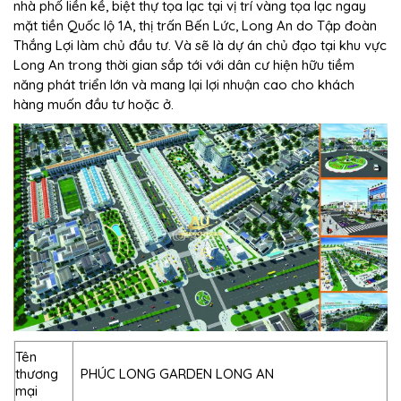
nhà phố liền kề, biệt thự tọa lạc tại vị trí vàng tọa lạc ngay
mặt tiền Quốc lộ 1A, thị trấn Bến Lức, Long An do Tập đoàn
Thắng Lợi làm chủ đầu tư. Và sẽ là dự án chủ đạo tại khu vực
Long An trong thời gian sắp tới với dân cư hiện hữu tiềm
năng phát triển lớn và mang lại lợi nhuận cao cho khách
hàng muốn đầu tư hoặc ở.
Tên
thương
PHÚC LONG GARDEN LONG AN
mại