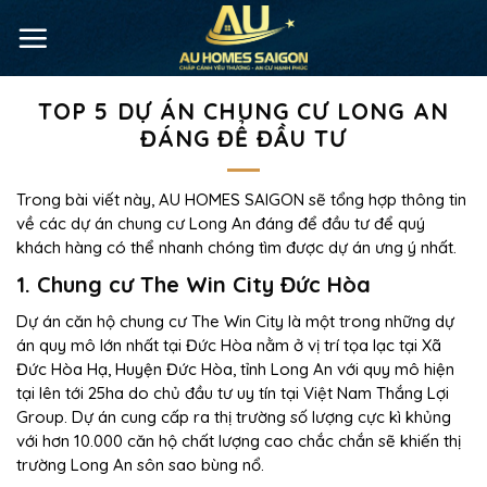
TOP 5 DỰ ÁN CHUNG CƯ LONG AN
ĐÁNG ĐỂ ĐẦU TƯ
Trong bài viết này, AU HOMES SAIGON sẽ tổng hợp thông tin
về các dự án chung cư Long An đáng để đầu tư để quý
khách hàng có thể nhanh chóng tìm được dự án ưng ý nhất.
1. Chung cư The Win City Đức Hòa
Dự án căn hộ chung cư The Win City là một trong những dự
án quy mô lớn nhất tại Đức Hòa nằm ở vị trí tọa lạc tại Xã
Đức Hòa Hạ, Huyện Đức Hòa, tỉnh Long An với quy mô hiện
tại lên tới 25ha do chủ đầu tư uy tín tại Việt Nam Thắng Lợi
Group. Dự án cung cấp ra thị trường số lượng cực kì khủng
với hơn 10.000 căn hộ chất lượng cao chắc chắn sẽ khiến thị
trường Long An sôn sao bùng nổ.