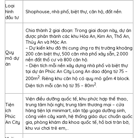
Loại
hình
Shophouse, nhà phố, biệt thự, căn hộ, đất nền.
đầu tư
Chia thành 2 giai đoạn: Trong giai đoạn này, dự án
được phân thành các khu Hỏa An, Kim An, Thổ An,
Thủy An và Mộc An.
– Dự kiến khu đô thị cung ứng ra thị trường khoảng
Quy
200 căn biệt thự, 500 căn nhà phố xây sẵn, 2.000
mô dự
nền đất thổ cư và 800 căn hộ.
án
– Diện tích mỗi nền xây dựng nhà phố và biệt thự
tại dự án Phúc An City Long An dao động từ 75 –
2
200m
. Riêng khu căn hộ có quy mô gồm 4 block.
2
Diện tích mỗi căn hộ từ 35 – 80m
.
Viện điều dưỡng quốc tế, khu phức hợp thể thao,
Tiện
trung tâm hội nghị, trung tâm thương mại – cửa
ích
hàng tiện lợi minimart, sân tập yoga dưỡng sinh,
Phúc
công viên cây xanh, hệ thống giáo dục chuẩn quốc
An City
gia, phòng khám đa khoa quốc tế, hồ bơi tràn bờ,
khu vui chơi trẻ em,…