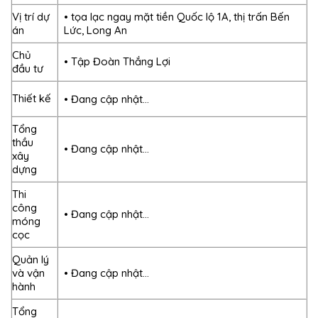
Vị trí dự
• tọa lạc ngay mặt tiền Quốc lộ 1A, thị trấn Bến
án
Lức, Long An
Chủ
• Tập Đoàn Thắng Lợi
đầu tư
Thiết kế
• Đang cập nhật…
Tổng
thầu
• Đang cập nhật…
xây
dựng
Thi
công
• Đang cập nhật…
móng
cọc
Quản lý
và vận
• Đang cập nhật…
hành
Tổng