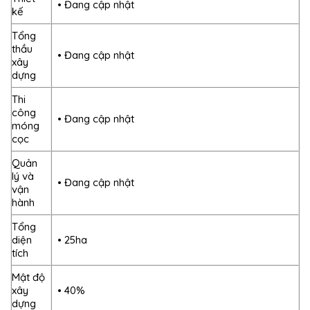
• Đang cập nhật
kế
Tổng
thầu
• Đang cập nhật
xây
dựng
Thi
công
• Đang cập nhật
móng
cọc
Quản
lý và
• Đang cập nhật
vận
hành
Tổng
diện
• 25ha
tích
Mật độ
xây
• 40%
dựng