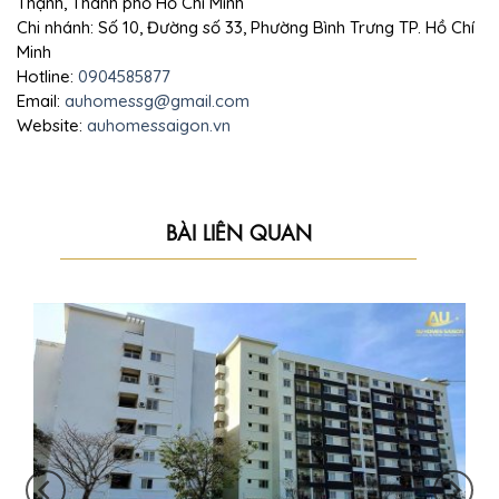
Thạnh, Thành phố Hồ Chí Minh
Chi nhánh: Số 10, Đường số 33, Phường Bình Trưng TP. Hồ Chí
Minh
Hotline:
0904585877
Email:
auhomessg@gmail.com
Website:
auhomessaigon.vn
BÀI LIÊN QUAN