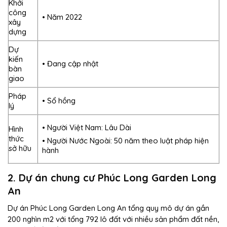
Khởi
công
• Năm 2022
xây
dựng
Dự
kiến
• Đang cập nhật
bàn
giao
Pháp
• Sổ hồng
lý
• Người Việt Nam: Lâu Dài
Hình
thức
• Người Nước Ngoài: 50 năm theo luật pháp hiện
sở hữu
hành
2. Dự án chung cư Phúc Long Garden Long
An
Dự án Phúc Long Garden Long An tổng quy mô dự án gần
200 nghìn m2 với tổng 792 lô đất với nhiều sản phẩm đất nền,