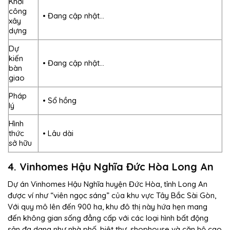
Khởi
công
• Đang cập nhật…
xây
dựng
Dự
kiến
• Đang cập nhật…
bàn
giao
Pháp
• Sổ hồng
lý
Hình
thức
• Lâu dài
sở hữu
4. Vinhomes Hậu Nghĩa Đức Hòa Long An
Dự án Vinhomes Hậu Nghĩa huyện Đức Hòa, tỉnh Long An
được ví như “viên ngọc sáng” của khu vực Tây Bắc Sài Gòn,
Với quy mô lên đến 900 ha, khu đô thị này hứa hẹn mang
đến không gian sống đẳng cấp với các loại hình bất động
sản đa dạng như nhà phố, biệt thự, shophouse và căn hộ cao