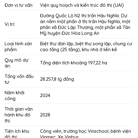
Đơn vị tư vấn:
Viện quy hoạch và kiến trúc đô thị (UAI)
Đường Quốc Lộ N2 thị trấn Hậu Nghĩa. Dự
án nằm một phần ở thị trấn Hậu Nghĩa, một
Vị trí:
phần xã Đức Lập Thượng, một phần xã Tân
Mỹ huyện Đức Hòa Long An
Loại hình sản
Biệt thự đơn lập, biệt thự song lập, chung cư
phẩm:
cao tầng (25 tầng), khu nhà ở liền kề
Quy mô dự
Tổng diện tích khoảng 197,22 ha
án:
Tổng vốn đầu
28.257,8 tỷ đồng
tư:
Năm khởi
2024
công:
Thời gian vận
hành khu đô
2028
thị:
Tiện ích khu
Công viên, trường học Vinschool, bệnh viện
đô thị:
Vinmec, Xe Vinbus