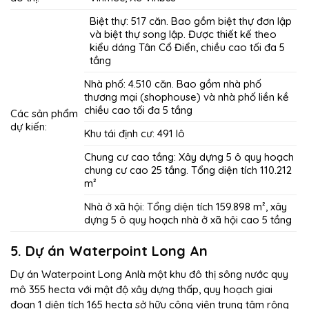
Biệt thự: 517 căn. Bao gồm biệt thự đơn lập
và biệt thự song lập. Được thiết kế theo
kiểu dáng Tân Cổ Điển, chiều cao tối đa 5
tầng
Nhà phố: 4.510 căn. Bao gồm nhà phố
thương mại (shophouse) và nhà phố liền kề
chiều cao tối đa 5 tầng
Các sản phẩm
dự kiến:
Khu tái định cư: 491 lô
Chung cư cao tầng: Xây dựng 5 ô quy hoạch
chung cư cao 25 tầng. Tổng diện tích 110.212
m²
Nhà ở xã hội: Tổng diện tích 159.898 m², xây
dựng 5 ô quy hoạch nhà ở xã hội cao 5 tầng
5. Dự án Waterpoint Long An
Dự án Waterpoint Long Anlà một khu đô thị sông nước quy
mô 355 hecta với mật độ xây dựng thấp, quy hoạch giai
đoạn 1 diện tích 165 hecta sở hữu công viên trung tâm rộng