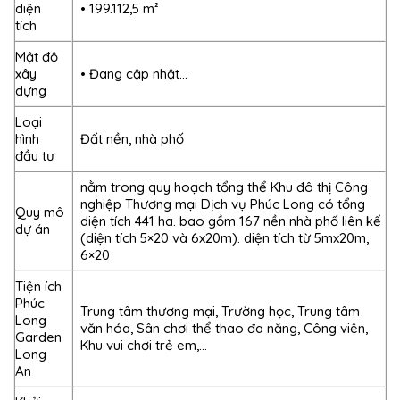
diện
• 199.112,5 m²
tích
Mật độ
xây
• Đang cập nhật…
dựng
Loại
hình
Đất nền, nhà phố
đầu tư
nằm trong quy hoạch tổng thể Khu đô thị Công
nghiệp Thương mại Dịch vụ Phúc Long có tổng
Quy mô
diện tích 441 ha. bao gồm 167 nền nhà phố liên kế
dự án
(diện tích 5×20 và 6x20m). diện tích từ 5mx20m,
6×20
Tiện ích
Phúc
Trung tâm thương mại, Trường học, Trung tâm
Long
văn hóa, Sân chơi thể thao đa năng, Công viên,
Garden
Khu vui chơi trẻ em,…
Long
An