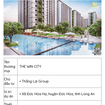
Tên
thương
THE WIN CITY
mại
Chủ
• Thắng Lợi Group
đầu tư
Vị trí
• Xã Đức Hòa Hạ, huyện Đức Hòa, tỉnh Long An
dự án
Thiết