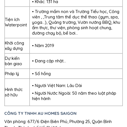
• Khác: 131 ha
• Trường mầm non và Trường Tiểu học, Công
viên , ,Trung tâm thể dục thể thao (gym, spa,
Tiện ích
yoga…), Quảng trường, Vườn nướng BBQ, khu
Waterpoint
ẩm thực, thư viện, phòng sinh hoạt chung,
đường chạy bộ, bể bơi…
Khởi công
• Năm 2019
xây dựng
Dự kiến
• Đang cập nhật…
bàn giao
Pháp lý
• Sổ hồng
• Người Việt Nam: Lâu Dài
Hình thức
• Người Nước Ngoài: 50 năm theo luật pháp
sở hữu
hiện hành
CÔNG TY TNHH AU HOMES SAIGON
Văn phòng: 677/6 Điện Biên Phủ, Phường 25, Quận Bình