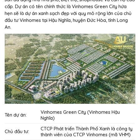
cấp. Dự án có tên chính thức là Vinhomes Green City hứa
hẹn sẽ là dự án xanh sạch đẹp với quy mô rộng lớn của chủ
đầu tư Vinhomes tại Hậu Nghĩa, huyện Đức Hòa, tỉnh Long
An.
Vinhomes Green City (Vinhomes Hậu
Tên dự án:
Nghĩa)
CTCP Phát triển Thành Phố Xanh là công ty
Chủ đầu tư:
thành viên của CTCP Vinhomes (mã VHM)