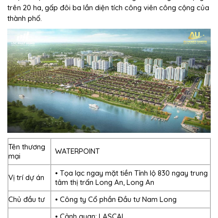
trên 20 ha, gấp đôi ba lần diện tích công viên công cộng của
thành phố.
Tên thương
WATERPOINT
mại
• Tọa lạc ngay mặt tiền Tỉnh lộ 830 ngay trung
Vị trí dự án
tâm thị trấn Long An, Long An
Chủ đầu tư
• Công ty Cổ phần Đầu tư Nam Long
• Cảnh quan: LASCAL