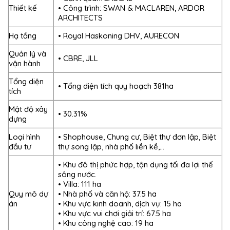
Thiết kế
• Công trình: SWAN & MACLAREN, ARDOR
ARCHITECTS
Hạ tầng
• Royal Haskoning DHV, AURECON
Quản lý và
• CBRE, JLL
vận hành
Tổng diện
• Tổng diện tích quy hoạch 381ha
tích
Mật độ xây
• 30.31%
dựng
Loại hình
• Shophouse, Chung cư, Biệt thự đơn lập, Biệt
đầu tư
thự song lập, nhà phố liền kề,…
• Khu đô thị phức hợp, tận dụng tối đa lợi thế
sông nước.
• Villa: 111 ha
Quy mô dự
• Nhà phố và căn hộ: 37.5 ha
án
• Khu vực kinh doanh, dịch vụ: 15 ha
• Khu vực vui chơi giải trí: 67.5 ha
• Khu công nghệ cao: 19 ha