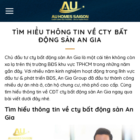
TÌM HIỂU THÔNG TIN VỀ CTY BẤT
ĐỘNG SẢN AN GIA
Chủ đầu tư cty bất động sản An Gia là một cái tên không còn
xa lạ trên thị trường BĐS khu vực TPHCM trong những năm
gần đây. Với nhiều năm kinh nghiệm hoạt động trong lĩnh vực
đầu tư & phát triển BĐS, An Gia Group đã đầu tư thành công
nhiều dự án nhà ở, căn hộ chung cư, nhà phố cao cấp. Cùng
tìm hiểu thông tin về CĐT cty bất động sản An Gia ngay qua
bài viết dưới đây nhé.
Tìm hiểu thông tin về cty bất động sản An
Gia