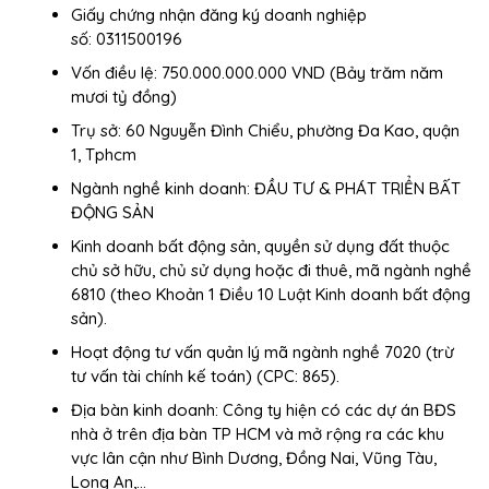
Giấy chứng nhận đăng ký doanh nghiệp
số: 0311500196
Vốn điều lệ: 750.000.000.000 VND (Bảy trăm năm
mươi tỷ đồng)
Trụ sở: 60 Nguyễn Đình Chiểu, phường Đa Kao, quận
1, Tphcm
Ngành nghề kinh doanh: ĐẦU TƯ & PHÁT TRIỂN BẤT
ĐỘNG SẢN
Kinh doanh bất động sản, quyền sử dụng đất thuộc
chủ sở hữu, chủ sử dụng hoặc đi thuê, mã ngành nghề
6810 (theo Khoản 1 Điều 10 Luật Kinh doanh bất động
sản).
Hoạt động tư vấn quản lý mã ngành nghề 7020 (trừ
tư vấn tài chính kế toán) (CPC: 865).
Địa bàn kinh doanh: Công ty hiện có các dự án BĐS
nhà ở trên địa bàn TP HCM và mở rộng ra các khu
vực lân cận như Bình Dương, Đồng Nai, Vũng Tàu,
Long An,…