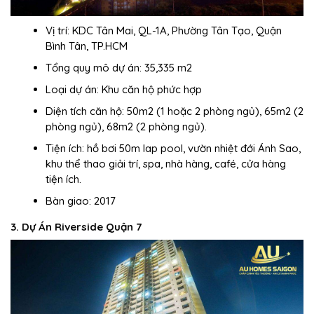
Vị trí: KDC Tân Mai, QL-1A, Phường Tân Tạo, Quận
Bình Tân, TP.HCM
Tổng quy mô dự án: 35,335 m2
Loại dự án: Khu căn hộ phức hợp
Diện tích căn hộ: 50m2 (1 hoặc 2 phòng ngủ), 65m2 (2
phòng ngủ), 68m2 (2 phòng ngủ).
Tiện ích: hồ bơi 50m lap pool, vườn nhiệt đới Ánh Sao,
khu thể thao giải trí, spa, nhà hàng, café, cửa hàng
tiện ích.
Bàn giao: 2017
3. Dự Án Riverside Quận 7