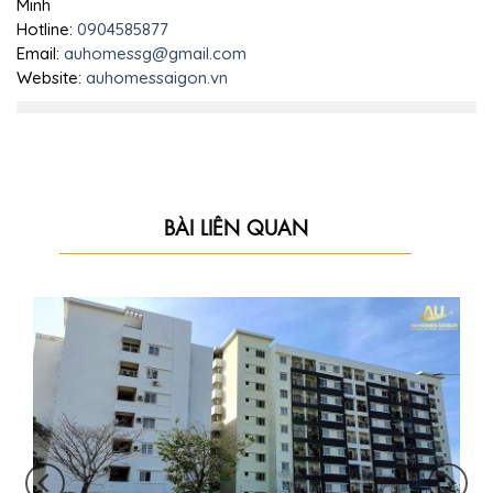
Minh
Hotline:
0904585877
Email:
auhomessg@gmail.com
Website:
auhomessaigon.vn
BÀI LIÊN QUAN