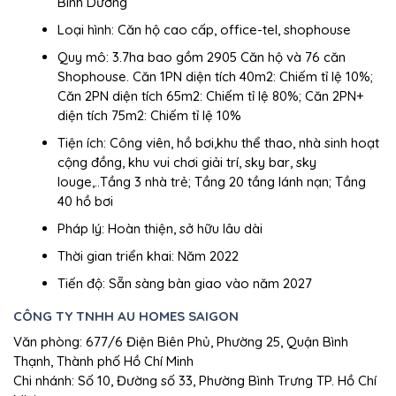
Bình Dương
Loại hình: Căn hộ cao cấp, office-tel, shophouse
Quy mô: 3.7ha bao gồm 2905 Căn hộ và 76 căn
Shophouse. Căn 1PN diện tích 40m2: Chiếm tỉ lệ 10%;
Căn 2PN diện tích 65m2: Chiếm tỉ lệ 80%; Căn 2PN+
diện tích 75m2: Chiếm tỉ lệ 10%
Tiện ích: Công viên, hồ bơi,khu thể thao, nhà sinh hoạt
cộng đồng, khu vui chơi giải trí, sky bar, sky
louge,..Tầng 3 nhà trẻ; Tầng 20 tầng lánh nạn; Tầng
40 hồ bơi
Pháp lý: Hoàn thiện, sở hữu lâu dài
Thời gian triển khai: Năm 2022
Tiến độ: Sẵn sàng bàn giao vào năm 2027
CÔNG TY TNHH AU HOMES SAIGON
Văn phòng: 677/6 Điện Biên Phủ, Phường 25, Quận Bình
Thạnh, Thành phố Hồ Chí Minh
Chi nhánh: Số 10, Đường số 33, Phường Bình Trưng TP. Hồ Chí