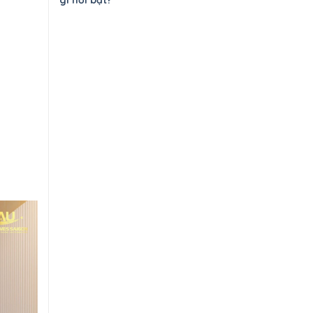
gì nổi bật?