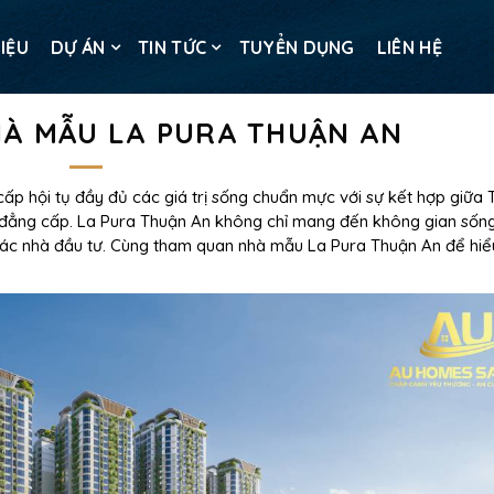
HIỆU
DỰ ÁN
TIN TỨC
TUYỂN DỤNG
LIÊN HỆ
À MẪU LA PURA THUẬN AN
ấp hội tụ đầy đủ các giá trị sống chuẩn mực với sự kết hợp giữa
h đẳng cấp. La Pura Thuận An không chỉ mang đến không gian sống
các nhà đầu tư. Cùng tham quan nhà mẫu La Pura Thuận An để hiể