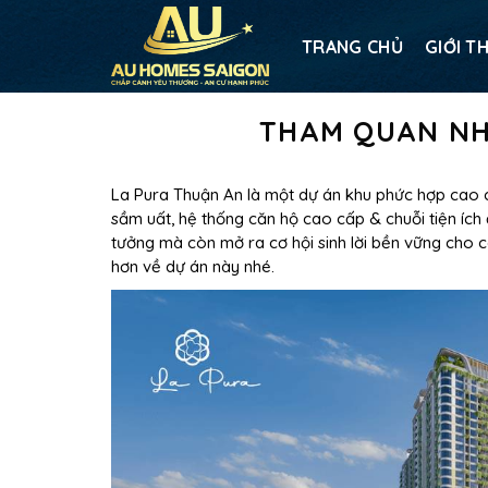
TRANG CHỦ
GIỚI T
THAM QUAN NH
La Pura Thuận An là một dự án khu phức hợp cao c
sầm uất, hệ thống căn hộ cao cấp & chuỗi tiện íc
tưởng mà còn mở ra cơ hội sinh lời bền vững cho 
hơn về dự án này nhé.