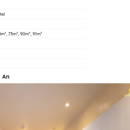
tel
8m², 73m², 90m², 91m²
 An