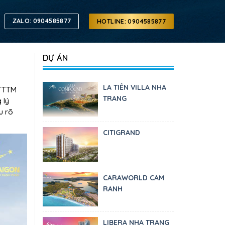
ZALO: 0904585877
HOTLINE: 0904585877
DỰ ÁN
LA TIÊN VILLA NHA
 TTTM
TRANG
 lý
u rõ
CITIGRAND
CARAWORLD CAM
RANH
LIBERA NHA TRANG