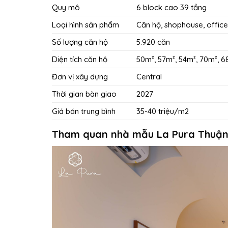
Quy mô
6 block cao 39 tầng
Loại hình sản phẩm
Căn hộ, shophouse, office
Số lượng căn hộ
5.920 căn
Diện tích căn hộ
50m², 57m², 54m², 70m², 6
Đơn vị xây dựng
Central
Thời gian bàn giao
2027
Giá bán trung bình
35-40 triệu/m2
Tham quan nhà mẫu La Pura Thuận