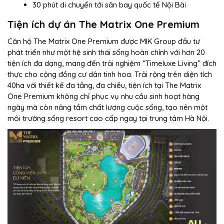
30 phút di chuyển tới sân bay quốc tế Nội Bài
Tiện ích dự án The Matrix One Premium
Căn hộ The Matrix One Premium được MIK Group đầu tư
phát triển như một hệ sinh thái sống hoàn chỉnh với hơn 20
tiện ích đa dạng, mang đến trải nghiệm “Timeluxe Living” đích
thực cho cộng đồng cư dân tinh hoa. Trải rộng trên diện tích
40ha với thiết kế đa tầng, đa chiều, tiện ích tại The Matrix
One Premium không chỉ phục vụ nhu cầu sinh hoạt hàng
ngày mà còn nâng tầm chất lượng cuộc sống, tạo nên một
môi trường sống resort cao cấp ngay tại trung tâm Hà Nội.