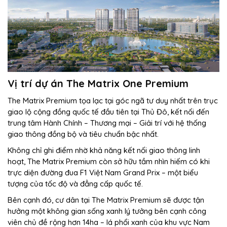
Vị trí dự án The Matrix One Premium
The Matrix Premium tọa lạc tại góc ngã tư duy nhất trên trục
giao lộ cộng đồng quốc tế đầu tiên tại Thủ Đô, kết nối đến
trung tâm Hành Chính – Thương mại – Giải trí với hệ thống
giao thông đồng bộ và tiêu chuẩn bậc nhất.
Không chỉ ghi điểm nhờ khả năng kết nối giao thông linh
hoạt, The Matrix Premium còn sở hữu tầm nhìn hiếm có khi
trực diện đường đua F1 Việt Nam Grand Prix – một biểu
tượng của tốc độ và đẳng cấp quốc tế.
Bên cạnh đó, cư dân tại The Matrix Premium sẽ được tận
hưởng một không gian sống xanh lý tưởng bên cạnh công
viên chủ đề rộng hơn 14ha – lá phổi xanh của khu vực Nam