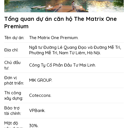
Tổng quan dự án căn hộ The Matrix One
Premium
Tên dự án:
The Matrix One Premium.
Ngã tư Đường Lê Quang Đạo và Đường Mễ Trì,
Địa chỉ:
Phường Mễ Trì, Nam Từ Liêm, Hà Nội.
Chủ đầu
Công Ty Cổ Phần Đầu Tư Mai Linh.
tư:
Đơn vị
MIK GROUP.
phát triển:
Thi công
Coteccons.
xây dựng:
Bảo trợ
VPBank.
tài chính:
Mật độ
30%.