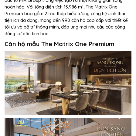
đầu tư MIK Group trong việc tạo ra một không gian sống
hoàn hảo. Với tổng diện tích 15.986 m², The Matrix One
Premium bao gồm 2 tòa tháp biểu tượng cùng hệ sinh thái
tiện ích đa dạng, mang đến 990 căn hộ cao cấp với thiết kế
tối ưu và bố trí thông minh, đáp ứng mọi nhu cầu của cộng
đồng cư dân tinh hoa.
Căn hộ mẫu The Matrix One Premium