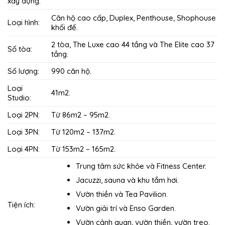
xây dựng:
Căn hộ cao cấp, Duplex, Penthouse, Shophouse
Loại hình:
khối đế.
2 tòa, The Luxe cao 44 tầng và The Elite cao 37
Số tòa:
tầng.
Số lượng:
990 căn hộ.
Loại
41m2.
Studio:
Loại 2PN:
Từ 86m2 – 95m2.
Loại 3PN:
Từ 120m2 – 137m2.
Loại 4PN:
Từ 153m2 – 165m2.
Trung tâm sức khỏe và Fitness Center.
Jacuzzi, sauna và khu tắm hơi.
Vườn thiền và Tea Pavilion.
Tiện ích:
Vườn giải trí và Enso Garden.
Vườn cảnh quan, vườn thiền, vườn treo.