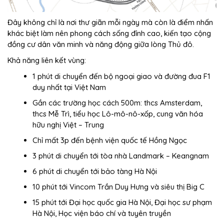
Đây không chỉ là nơi thư giãn mỗi ngày mà còn là điểm nhấn
khác biệt làm nên phong cách sống đỉnh cao, kiến tạo cộng
đồng cư dân văn minh và năng động giữa lòng Thủ đô.
Khả năng liên kết vùng:
1 phút di chuyển đến bộ ngoại giao và đường đua F1
duy nhất tại Việt Nam
Gần các trường học cách 500m: thcs Amsterdam,
thcs Mễ Trì, tiểu học Lô-mô-nô-xốp, cung văn hóa
hữu nghị Việt – Trung
Chỉ mất 3p đến bệnh viện quốc tế Hồng Ngọc
3 phút di chuyển tới tòa nhà Landmark – Keangnam
6 phút di chuyển tới bảo tàng Hà Nội
10 phút tới Vincom Trần Duy Hưng và siêu thị Big C
15 phút tới Đại học quốc gia Hà Nội, Đại học sư phạm
Hà Nội, Học viện báo chí và tuyên truyền