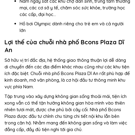
Nằm ngay sát các khu chợ dân sinh, trung tâm thương
mại, các cơ sở y tế, chăm sóc sức khỏe, trường học
các cấp, đại học…
Hồ bơi Olympic dành riêng cho trẻ em và cả người
lớn
Lợi thế của chuỗi nhà phố Bcons Plaza Dĩ
An
Sở hữu vị trí đắc địa, hệ thống giao thông thuận lợi dễ dàng
di chuyển đến các địa điểm khác nhau cũng như các khu tiện
ích đặc biệt. Chuỗi nhà phố Bcons Plaza Dĩ An rất phù hợp để
kinh doanh, mở văn phòng, là cơ hội đầu tư thông minh khu
vực phía Nam.
Tập trung vào xây dựng không gian sống thoải mái, tiện ích
xong vẫn có thể tận hưởng không gian hòa mình vào thiên
nhiên tươi mát, được che phủ bởi cây cối. Nhà phố Bcons
Plaza được đầu tư chỉnh chu từng chi tiết nội khu lẫn bên
trong căn hộ. Nhằm mang đến không gian sống và làm việc
đẳng cấp, đầy đủ tiện nghi tới gia chủ.