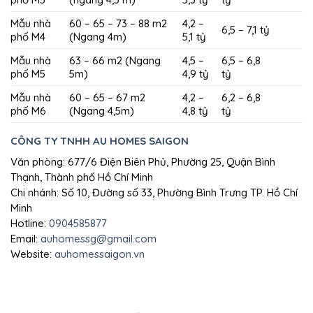
Mẫu nhà
60 – 65 – 73 – 88 m2
4,2 –
6,5 – 7,1 tỷ
phố M4
(Ngang 4m)
5,1 tỷ
Mẫu nhà
63 – 66 m2 (Ngang
4,5 –
6,5 – 6,8
phố M5
5m)
4,9 tỷ
tỷ
Mẫu nhà
60 – 65 – 67 m2
4,2 –
6,2 – 6,8
phố M6
(Ngang 4,5m)
4,8 tỷ
tỷ
CÔNG TY TNHH AU HOMES SAIGON
Văn phòng: 677/6 Điện Biên Phủ, Phường 25, Quận Bình
Thạnh, Thành phố Hồ Chí Minh
Chi nhánh: Số 10, Đường số 33, Phường Bình Trưng TP. Hồ Chí
Minh
Hotline:
0904585877
Email:
auhomessg@gmail.com
Website:
auhomessaigon.vn