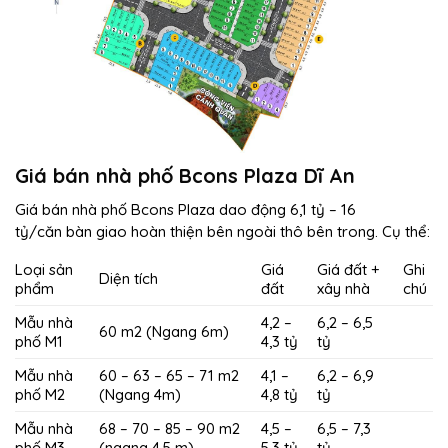
Giá bán nhà phố Bcons Plaza Dĩ An
Giá bán nhà phố Bcons Plaza dao động 6,1 tỷ – 16
tỷ/căn bàn giao hoàn thiện bên ngoài thô bên trong. Cụ thể:
Loại sản
Giá
Giá đất +
Ghi
Diện tích
phẩm
đất
xây nhà
chú
Mẫu nhà
4,2 –
6,2 – 6,5
60 m2 (Ngang 6m)
phố M1
4,3 tỷ
tỷ
Mẫu nhà
60 – 63 – 65 – 71 m2
4,1 –
6,2 – 6,9
phố M2
(Ngang 4m)
4,8 tỷ
tỷ
Mẫu nhà
68 – 70 – 85 – 90 m2
4,5 –
6,5 – 7,3
phố M3
(ngang 4,5 m)
5,3 tỷ
tỷ