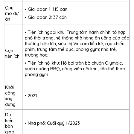
Quy
• Giai đoạn 1: 115 căn
mô dự
• Giai đoạn 2: 37 căn
án
• Tiện ích ngoại khu: Trung tâm hành chính, tổ hợp
phố thời trang, hệ thống nhà hàng ăn uống của các
thương hiệu lớn, siêu thị Vincom liền kề, rạp chiếu
phim, trung tâm thể dục, phòng gym; nhà trẻ,
Cụm
trường học.
tiện ích
• Tiện ích nội khu: Hồ bơi tràn bờ chuẩn Olympic,
vườn nướng BBQ, công viên nội khu, sân thể thao,
phòng gym.
Khởi
công
• 2021
xây
dựng
Dự
kiến
• Nhà phố: Cuối quý II/2023
bàn
giao