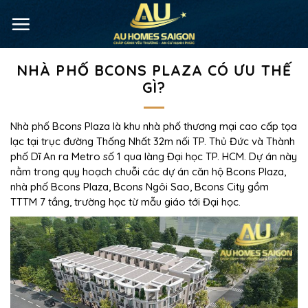
NHÀ PHỐ BCONS PLAZA CÓ ƯU THẾ
GÌ?
Nhà phố Bcons Plaza là khu nhà phố thương mại cao cấp tọa
lạc tại trục đường Thống Nhất 32m nối TP. Thủ Đức và Thành
phố Dĩ An ra Metro số 1 qua làng Đại học TP. HCM. Dự án này
nằm trong quy hoạch chuỗi các dự án căn hộ Bcons Plaza,
nhà phố Bcons Plaza, Bcons Ngôi Sao, Bcons City gồm
TTTM 7 tầng, trường học từ mẫu giáo tới Đại học.