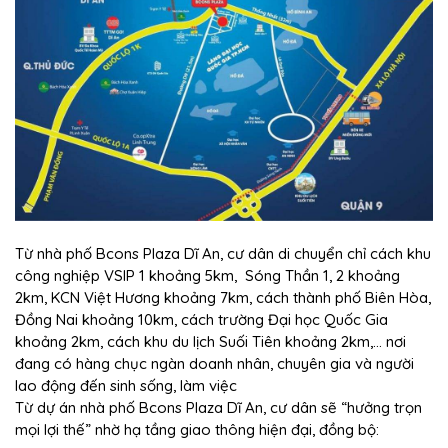
Từ nhà phố Bcons Plaza Dĩ An, cư dân di chuyển chỉ cách khu
công nghiệp VSIP 1 khoảng 5km, Sóng Thần 1, 2 khoảng
2km, KCN Việt Hương khoảng 7km, cách thành phố Biên Hòa,
Đồng Nai khoảng 10km, cách trường Đại học Quốc Gia
khoảng 2km, cách khu du lịch Suối Tiên khoảng 2km,… nơi
đang có hàng chục ngàn doanh nhân, chuyên gia và người
lao động đến sinh sống, làm việc
Từ dự án nhà phố Bcons Plaza Dĩ An, cư dân sẽ “hưởng trọn
mọi lợi thế” nhờ hạ tầng giao thông hiện đại, đồng bộ: