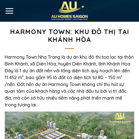
HARMONY TOWN: KHU ĐÔ THỊ TẠI
KHÁNH HÒA
Harmony Town Nha Trang là dự án khu đô thị tọa lạc tại thôn
Bình Khánh, xã Diên Hòa, huyện Diên Khánh, tỉnh Khánh Hòa.
Đây là 1 dự án đất nền với tổng diện tích quy hoạch lên đến
11.452 m², bao gồm 95 lô đất có diện tích từ 80 – 150 m²
/nền. Đất nền dự án Harmony Town không chỉ thu hút sự
quan tâm của khách hàng và các nhà đầu tư bởi vị trí đắc
địa, mà còn sở hữu nhiều tiềm năng phát triển mạnh mẽ
trong tương lai.