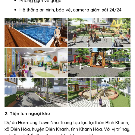
Phòng gym và yoga
Hệ thống an ninh, bảo vệ, camera giám sát 24/24
2. Tiện ích ngoại khu
Dự án Harmony Town Nha Trang tọa lạc tại thôn Bình Khánh,
xã Diên Hòa, huyện Diên Khánh, tỉnh Khánh Hòa. Với vị trí này,