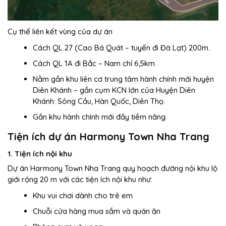
Cụ thể liên kết vùng của dự án
Cách QL 27 (Cao Bá Quát – tuyến đi Đà Lạt) 200m.
Cách QL 1A đi Bắc – Nam chỉ 6,5km
Nằm gần khu liên cơ trung tâm hành chính mới huyện
Diên Khánh – gần cụm KCN lớn của Huyện Diên
Khánh: Sông Cầu, Hàn Quốc, Diên Thọ.
Gần khu hành chính mới đầy tiềm năng.
Tiện ích dự án Harmony Town Nha Trang
1. Tiện ích nội khu
Dự án Harmony Town Nha Trang quy hoạch đường nội khu lộ
giới rộng 20 m với các tiện ích nội khu như:
Khu vui chơi dành cho trẻ em
Chuỗi cửa hàng mua sắm và quán ăn