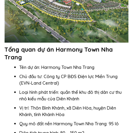
Tổng quan dự án Harmony Town Nha
Trang
Tên dự án: Harmony Town Nha Trang
Chủ đầu tư: Công ty CP BĐS Điện lực Miền Trung
(EVN-Land Central)
Loại hình phát triển: quần thể khu đô thị dân cư thu
nhỏ kiểu mẫu của Diên Khánh
Vị trí: Thôn Bình Khánh, xã Diên Hòa, huyện Diên
Khánh, tỉnh Khánh Hòa
Quy mô đất nền Harmony Town Nha Trang: 95 lô
Diện tích trung bình: 80 – 150 m2