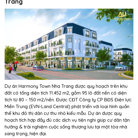
Trang
Dự án Harmony Town Nha Trang được quy hoạch trên khu
đất có tổng diện tích 11.452 m2, gồm 95 lô đất nền có diện
tích từ 80 – 150 m2/nền. Được CĐT Công ty CP BĐS Điện lực
Miền Trung (EVN-Land Central) phát triển với loại hình quần
thể khu đô thị dân cư thu nhỏ kiểu mẫu. Dự án được quy
hoạch tích hợp đầy đủ các dịch vụ tiện nghi giúp cư dân tận
hưởng & trải nghiệm cuộc sống thượng lưu tại một tòa nhà
sang trọng, hiện đại.