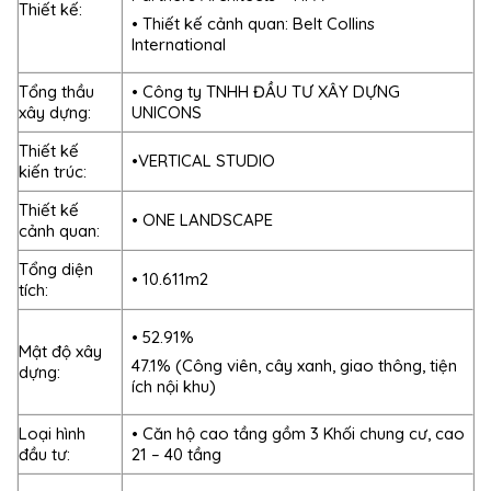
Thiết kế:
• Thiết kế cảnh quan: Belt Collins
International
Tổng thầu
• Công ty TNHH ĐẦU TƯ XÂY DỰNG
xây dựng:
UNICONS
Thiết kế
•VERTICAL STUDIO
kiến trúc:
Thiết kế
• ONE LANDSCAPE
cảnh quan:
Tổng diện
• 10.611m2
tích:
• 52.91%
Mật độ xây
47.1% (Công viên, cây xanh, giao thông, tiện
dựng:
ích nội khu)
Loại hình
• Căn hộ cao tầng gồm 3 Khối chung cư, cao
đầu tư:
21 – 40 tầng