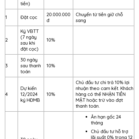
tiền)
20.000.000
Chuyển từ tiền giữ chỗ
1
Đặt cọc
đ
sang
Ký VBTT
(7 ngày
2
10%
sau khi
đặt cọc)
30 ngày
3
sau thanh
10%
toán
Chủ đầu tư chi trả 10% lợi
Dự kiến
nhuận theo cam kết. Khách
4
12/2024
10%
hàng có thể NHẬN TIỀN
ký HĐMB
MẶT hoặc trừ vào đợt
thanh toán.
Ân hạn gốc 24
tháng
Chủ đầu tư hỗ trợ
lãi suất 0% trong 12