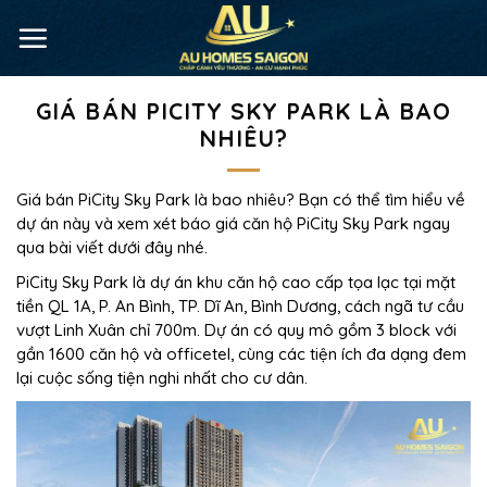
GIÁ BÁN PICITY SKY PARK LÀ BAO
NHIÊU?
Giá bán PiCity Sky Park là bao nhiêu? Bạn có thể tìm hiểu về
dự án này và xem xét báo giá căn hộ PiCity Sky Park ngay
qua bài viết dưới đây nhé.
PiCity Sky Park là dự án khu căn hộ cao cấp tọa lạc tại mặt
tiền QL 1A, P. An Bình, TP. Dĩ An, Bình Dương, cách ngã tư cầu
vượt Linh Xuân chỉ 700m. Dự án có quy mô gồm 3 block với
gần 1600 căn hộ và officetel, cùng các tiện ích đa dạng đem
lại cuộc sống tiện nghi nhất cho cư dân.