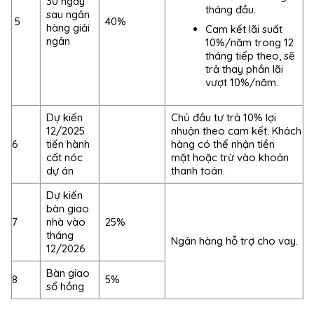
30 ngày
tháng đầu.
sau ngân
5
40%
hàng giải
Cam kết lãi suất
ngân
10%/năm trong 12
tháng tiếp theo, sẽ
trả thay phần lãi
vượt 10%/năm.
Dự kiến
Chủ đầu tư trả 10% lợi
12/2025
nhuận theo cam kết. Khách
6
tiến hành
hàng có thể nhận tiền
cất nóc
mặt hoặc trừ vào khoản
dự án
thanh toán.
Dự kiến
bàn giao
7
nhà vào
25%
tháng
Ngân hàng hỗ trợ cho vay.
12/2026
Bàn giao
8
5%
sổ hồng