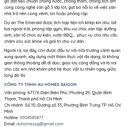
gỗ đạt tiêu chuẩn chống nước, chống thấm, chống tích ẩm
cùng công nghệ sàn gỗ 3 lớp lót, gạt bỏ nỗi lo về việc sàn
nhà trở nên cong vênh, lún hoặc phồng rộp.
Dự án The Emerald được tích hợp tiện ích khép kín như: bể
bơi ngoài trời, phòng tập gym, khu vui chơi, sân tập dưỡng
sinh, sân tổ chức sự kiện, vườn BBQ,… phục vụ cho nhu cầu
chăm sóc sức khỏe và giải trí cho cư dân.
Ngoài ra, tại đây còn được đầu tư với môi trường cảnh quan
xung quanh, xây dựng một thảm thực vật đa dạng, là không
gian thông thoáng để đi dạo, giao lưu cộng đồng và là nơi
cho các em nhỏ khám phá hệ thực vật tự nhiên ngay giữa
lòng đô thị.
CÔNG TY TNHH AU HOMES SAIGON
Văn phòng: 677/6 Điện Biên Phủ, Phường 25, Quận Bình
Thạnh, Thành phố Hồ Chí Minh
Chi nhánh: Số 10, Đường số 33, Phường Bình Trưng TP. Hồ Chí
Minh
Hotline:
0904585877
Email:
auhomessg@gmail.com