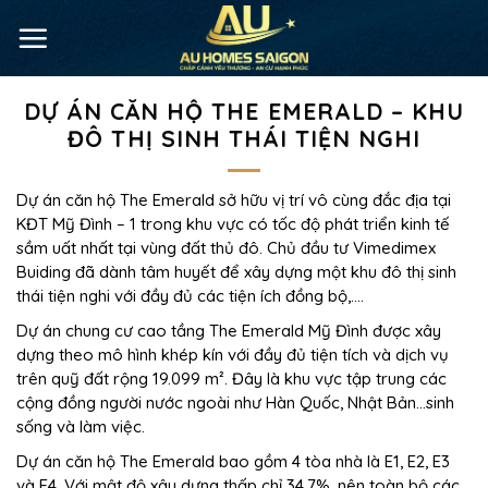
DỰ ÁN CĂN HỘ THE EMERALD – KHU
ĐÔ THỊ SINH THÁI TIỆN NGHI
Dự án căn hộ The Emerald sở hữu vị trí vô cùng đắc địa tại
KĐT Mỹ Đình – 1 trong khu vực có tốc độ phát triển kinh tế
sầm uất nhất tại vùng đất thủ đô. Chủ đầu tư Vimedimex
Buiding đã dành tâm huyết để xây dựng một khu đô thị sinh
thái tiện nghi với đầy đủ các tiện ích đồng bộ,….
Dự án chung cư cao tầng The Emerald Mỹ Đình được xây
dựng theo mô hình khép kín với đầy đủ tiện tích và dịch vụ
trên quỹ đất rộng 19.099 m². Đây là khu vực tập trung các
cộng đồng người nước ngoài như Hàn Quốc, Nhật Bản…sinh
sống và làm việc.
Dự án căn hộ The Emerald bao gồm 4 tòa nhà là E1, E2, E3
và E4. Với mật độ xây dựng thấp chỉ 34,7%, nên toàn bộ các