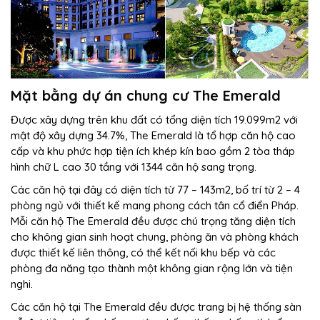
Mặt bằng dự án chung cư The Emerald
Được xây dựng trên khu đất có tổng diện tích 19.099m2 với
mật độ xây dựng 34.7%, The Emerald là tổ hợp căn hộ cao
cấp và khu phức hợp tiện ích khép kín bao gồm 2 tòa tháp
hình chữ L cao 30 tầng với 1344 căn hộ sang trọng.
Các căn hộ tại đây có diện tích từ 77 – 143m2, bố trí từ 2 – 4
phòng ngủ với thiết kế mang phong cách tân cổ điển Pháp.
Mỗi căn hộ The Emerald đều được chú trọng tăng diện tích
cho không gian sinh hoạt chung, phòng ăn và phòng khách
được thiết kế liên thông, có thể kết nối khu bếp và các
phòng đa năng tạo thành một không gian rộng lớn và tiện
nghi.
Các căn hộ tại The Emerald đều được trang bị hệ thống sàn