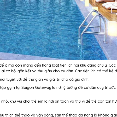
ể ở mà còn mang đến hàng loạt tiện ích nội khu đáng chú ý. Các t
ại cơ hội gắn kết và thư giãn cho cư dân. Các tiện ích có thể kể 
nơi tuyệt vời để thư giãn và giải trí cho cả gia đình.
 tập gym tại Saigon Gateway là nơi lý tưởng để cư dân duy trì sức
 nhỏ, khu vui chơi trẻ em là nơi an toàn và thú vị để trẻ con tận h
u thích thể thao và vận động, sân thể thao đa năng là không gia