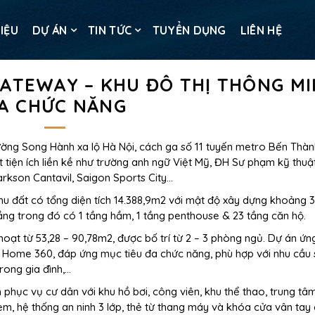
HIỆU
DỰ ÁN
TIN TỨC
TUYỂN DỤNG
LIÊN HỆ
ATEWAY – KHU ĐÔ THỊ THÔNG MI
A CHỨC NĂNG
ường Song Hành xa lộ Hà Nội, cách ga số 11 tuyến metro Bến Thàn
ạt tiện ích liền kề như trường anh ngữ Việt Mỹ, ĐH Sư phạm kỹ thuậ
rkson Cantavil, Saigon Sports City…
u đất có tổng diện tích 14.388,9m2 với mật độ xây dựng khoảng 
ng trong đó có 1 tầng hầm, 1 tầng penthouse & 23 tầng căn hộ.
 hoạt từ 53,28 – 90,78m2, được bố trí từ 2 – 3 phòng ngủ. Dự án ứ
t Home 360, đáp ứng mục tiêu đa chức năng, phù hợp với nhu cầu 
trong gia đình,…
phục vụ cư dân với khu hồ bơi, công viên, khu thể thao, trung tâ
m, hệ thống an ninh 3 lớp, thẻ từ thang máy và khóa cửa vân tay