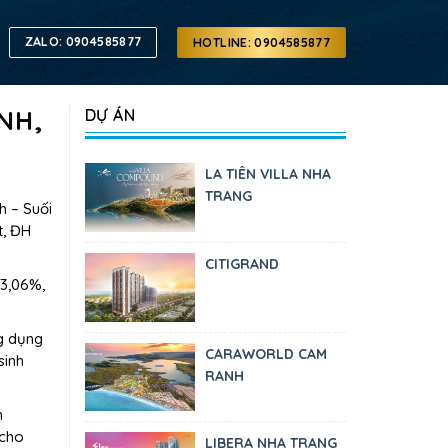
ZALO: 0904585877
HOTLINE: 0904585877
NH,
DỰ ÁN
LA TIÊN VILLA NHA
TRANG
h – Suối
t, ĐH
CITIGRAND
33,06%,
ng dụng
CARAWORLD CAM
sinh
RANH
m
 cho
LIBERA NHA TRANG