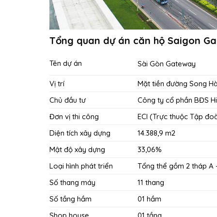
Tổng quan dự án căn hộ Saigon G
Tên dự án
Sài Gòn Gateway
Vị trí
Mặt tiền đường Song Hàn
Chủ đầu tư
Công ty cổ phần BĐS H
Đơn vị thi công
ECI (Trực thuộc Tập đo
Diện tích xây dựng
14.388,9 m2
Mật độ xây dựng
33,06%
Loại hình phát triển
Tổng thể gồm 2 tháp A 
Số thang máy
11 thang
Số tầng hầm
01 hầm
Shop house
01 tầng