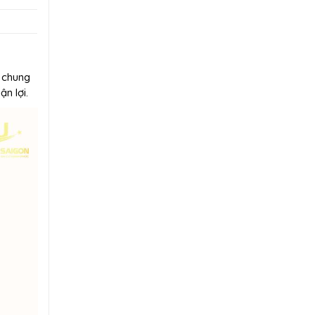
ỉ chung
n lợi.