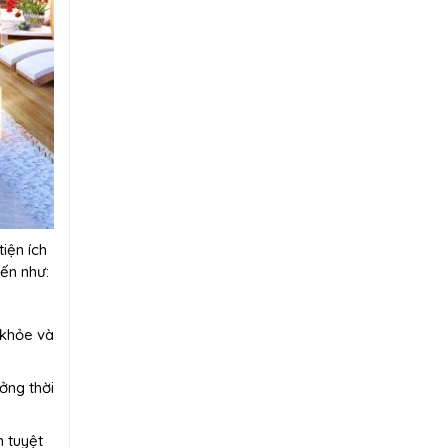
iện ích
đến như:
 khỏe và
ưởng thời
n tuyệt