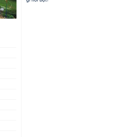
gì nổi bật?