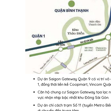
Dự án Saigon Gateway Quận 9 có vị trí vô c
1, đồng thời liền kề Coopmart, Vincom Qu
Căn hộ chung cư Saigon Gateway tọa lạc n
vực nhộn nhịp bậc nhất khu Đông Sài Gòn.
Dự án chỉ cách trạm Số 11 (tuyến Metro Bến
di chuyển đến trung tâm.