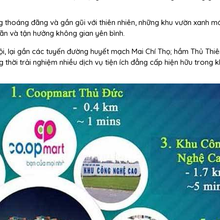
 thoáng đãng và gần gũi với thiên nhiên, những khu vườn xanh má
ãn và tận hưởng không gian yên bình.
Nội, lại gần các tuyến đường huyết mạch Mai Chí Thọ; hầm Thủ Th
thời trải nghiệm nhiều dịch vụ tiện ích đẳng cấp hiện hữu trong 