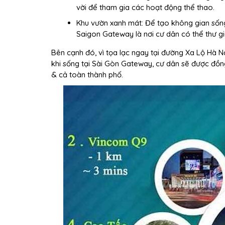
vời để tham gia các hoạt động thể thao.
Khu vườn xanh mát: Để tạo không gian sống
Saigon Gateway là nơi cư dân có thể thư gi
Bên cạnh đó, vì tọa lạc ngay tại đường Xa Lộ Hà 
khi sống tại Sài Gòn Gateway, cư dân sẽ được đồng 
& cả toàn thành phố.