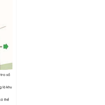
etro số
 là khu
có thể