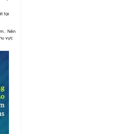
t tại
iêm… Nên
khu vực