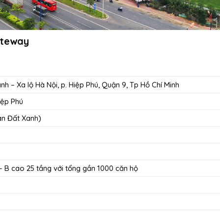
ateway
h – Xa lộ Hà Nội, p. Hiệp Phú, Quận 9, Tp Hồ Chí Minh
iệp Phú
àn Đất Xanh)
– B cao 25 tầng với tổng gần 1000 căn hộ