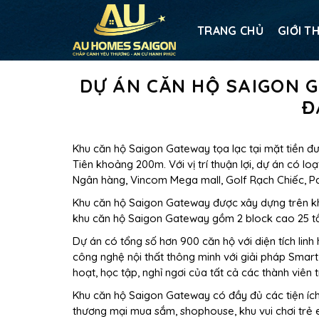
TRANG CHỦ
GIỚI T
DỰ ÁN CĂN HỘ SAIGON G
Đ
Khu căn hộ Saigon Gateway tọa lạc tại mặt tiền đ
Tiên khoảng 200m. Với vị trí thuận lợi, dự án có lo
Ngân hàng, Vincom Mega mall, Golf Rạch Chiếc, Pa
Khu căn hộ Saigon Gateway được xây dựng trên kh
khu căn hộ Saigon Gateway gồm 2 block cao 25 tầ
Dự án có tổng số hơn 900 căn hộ với diện tích linh
công nghệ nội thất thông minh với giải pháp Smar
hoạt, học tập, nghỉ ngơi của tất cả các thành viên 
Khu căn hộ Saigon Gateway có đầy đủ các tiện ích 
thương mại mua sắm, shophouse, khu vui chơi trẻ e