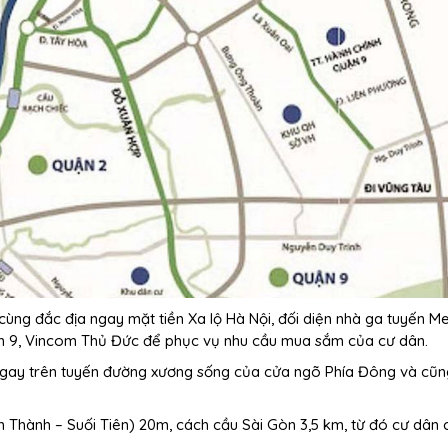
ùng đắc địa ngay mặt tiền Xa lộ Hà Nội, đối diện nhà ga tuyến M
ận 9, Vincom Thủ Đức để phục vụ nhu cầu mua sắm của cư dân.
gay trên tuyến đường xương sống của cửa ngõ Phía Đông và cũng
 Thành – Suối Tiên) 20m, cách cầu Sài Gòn 3,5 km, từ đó cư dân 