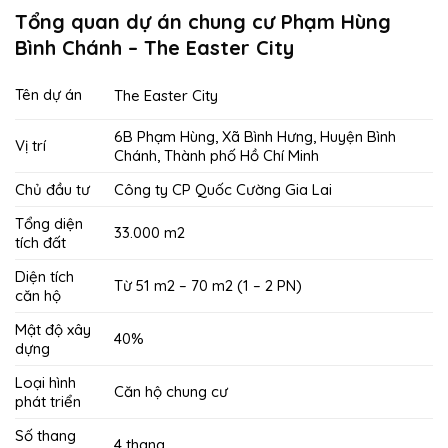
Tổng quan dự án chung cư Phạm Hùng
Bình Chánh – The Easter City
Tên dự án
The Easter City
6B Phạm Hùng, Xã Bình Hưng, Huyện Bình
Vị trí
Chánh, Thành phố Hồ Chí Minh
Chủ đầu tư
Công ty CP Quốc Cường Gia Lai
Tổng diện
33.000 m2
tích đất
Diện tích
Từ 51 m2 – 70 m2 (1 – 2 PN)
căn hộ
Mật độ xây
40%
dựng
Loại hình
Căn hộ chung cư
phát triển
Số thang
4 thang