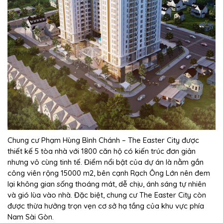
Chung cư Phạm Hùng Bình Chánh – The Easter City được
thiết kế 5 tòa nhà với 1800 căn hộ có kiến trúc đơn giản
nhưng vô cùng tinh tế. Điểm nổi bật của dự án là nằm gần
công viên rộng 15000 m2, bên cạnh Rạch Ông Lớn nên đem
lại không gian sống thoáng mát, dễ chịu, ánh sáng tự nhiên
và gió lùa vào nhà. Đặc biệt, chung cư The Easter City còn
được thừa hưởng trọn vẹn cơ sở hạ tầng của khu vực phía
Nam Sài Gòn.