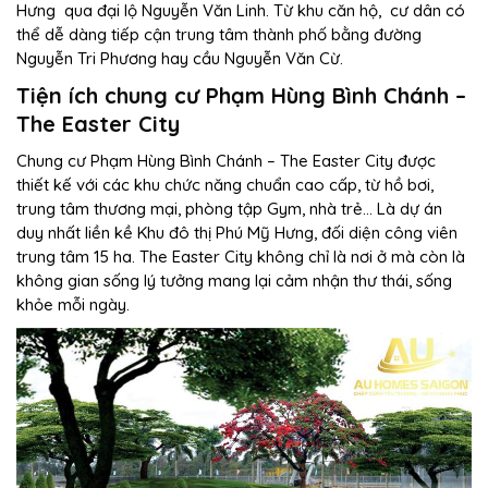
Hưng qua đại lộ Nguyễn Văn Linh. Từ khu căn hộ, cư dân có
thể dễ dàng tiếp cận trung tâm thành phố bằng đường
Nguyễn Tri Phương hay cầu Nguyễn Văn Cừ.
Tiện ích chung cư Phạm Hùng Bình Chánh –
The Easter City
Chung cư Phạm Hùng Bình Chánh – The Easter City được
thiết kế với các khu chức năng chuẩn cao cấp, từ hồ bơi,
trung tâm thương mại, phòng tập Gym, nhà trẻ… Là dự án
duy nhất liền kề Khu đô thị Phú Mỹ Hưng, đối diện công viên
trung tâm 15 ha. The Easter City không chỉ là nơi ở mà còn là
không gian sống lý tưởng mang lại cảm nhận thư thái, sống
khỏe mỗi ngày.