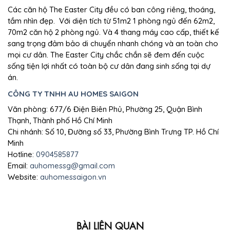
Các căn hộ The Easter City đều có ban công riêng, thoáng,
tầm nhìn đẹp. Với diện tích từ 51m2 1 phòng ngủ đến 62m2,
70m2 căn hộ 2 phòng ngủ. Và 4 thang máy cao cấp, thiết kế
sang trọng đảm bảo di chuyển nhanh chóng và an toàn cho
mọi cư dân. The Easter City chắc chắn sẽ đem đến cuộc
sống tiện lợi nhất có toàn bộ cư dân đang sinh sống tại dự
án.
CÔNG TY TNHH AU HOMES SAIGON
Văn phòng: 677/6 Điện Biên Phủ, Phường 25, Quận Bình
Thạnh, Thành phố Hồ Chí Minh
Chi nhánh: Số 10, Đường số 33, Phường Bình Trưng TP. Hồ Chí
Minh
Hotline:
0904585877
Email:
auhomessg@gmail.com
Website:
auhomessaigon.vn
BÀI LIÊN QUAN