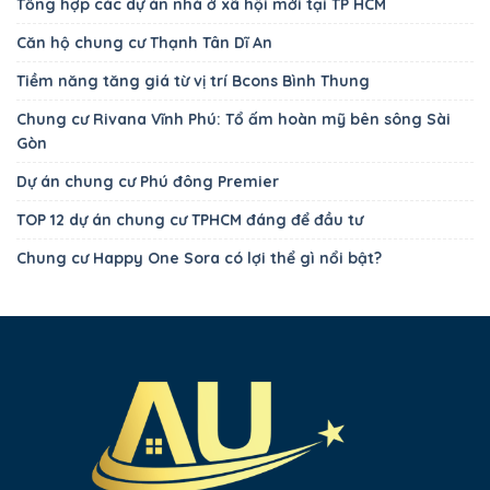
Tổng hợp các dự án nhà ở xã hội mới tại TP HCM
Căn hộ chung cư Thạnh Tân Dĩ An
Tiềm năng tăng giá từ vị trí Bcons Bình Thung
Chung cư Rivana Vĩnh Phú: Tổ ấm hoàn mỹ bên sông Sài
Gòn
Dự án chung cư Phú đông Premier
TOP 12 dự án chung cư TPHCM đáng để đầu tư
Chung cư Happy One Sora có lợi thể gì nổi bật?