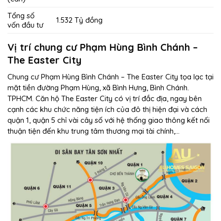
Tổng số
1.532 Tỷ đồng
vốn đầu tư
Vị trí chung cư Phạm Hùng Bình Chánh –
The Easter City
Chung cư Phạm Hùng Bình Chánh – The Easter City tọa lạc tại
mặt tiền đường Phạm Hùng, xã Bình Hưng, Bình Chánh.
TPHCM. Căn hộ The Easter City có vị trí đắc địa, ngay bên
cạnh các khu chức năng tiện ích của đô thị hiện đại và cách
quận 1, quận 5 chỉ vài cây số với hệ thống giao thông kết nối
thuận tiện đến khu trung tâm thương mại tài chính,…