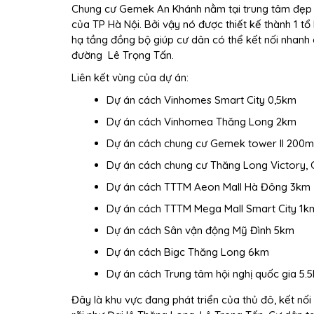
Chung cư Gemek An Khánh nằm tại trung tâm đẹp n
của TP Hà Nội. Bởi vậy nó được thiết kế thành 1 tổ h
hạ tầng đồng bộ giúp cư dân có thể kết nối nhanh
đường Lê Trọng Tấn.
Liên kết vùng của dự án:
Dự án cách Vinhomes Smart City 0,5km
Dự án cách Vinhomea Thăng Long 2km
Dự án cách chung cư Gemek tower II 200m
Dự án cách chung cư Thăng Long Victory, 
Dự án cách TTTM Aeon Mall Hà Đông 3km
Dự án cách TTTM Mega Mall Smart City 1k
Dự án cách Sân vận động Mỹ Đình 5km
Dự án cách Bigc Thăng Long 6km
Dự án cách Trung tâm hội nghị quốc gia 5.
Đây là khu vực đang phát triển của thủ đô, kết nố