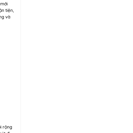
 mới
ận tiện,
ng và
i rộng