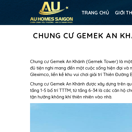
TRANG CHỦ
GIỚI T
CHUNG CƯ GEMEK AN KH
Chung cư Gemek An Khánh (Gemek Tower) là một tổ
đủ tiện nghi mang đến một cuộc sống hiện đại và n
Gleximco, liền kề khu vui chơi giải trí Thiên Đường
Chung cư Gemek An Khánh được xây dựng trên quỹ 
tầng 1-5 bố trí TTTM, từ tầng 6-34 là các căn hộ c
tận hưởng không khí thiên nhiên vào nhà.