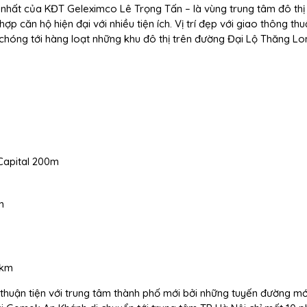
hất của KĐT Geleximco Lê Trọng Tấn – là vùng trung tâm đô thị
ợp căn hộ hiện đại với nhiều tiện ích. Vị trí đẹp với giao thông thu
 chóng tới hàng loạt những khu đô thị trên đường Đại Lộ Thăng Lo
Capital 200m
m
5km
i thuận tiện với trung tâm thành phố mới bởi những tuyến đường mớ