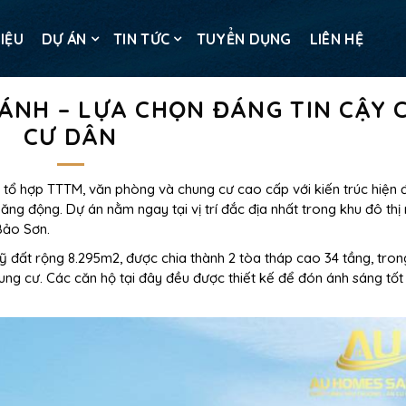
HIỆU
DỰ ÁN
TIN TỨC
TUYỂN DỤNG
LIÊN HỆ
ÁNH – LỰA CHỌN ĐÁNG TIN CẬY 
CƯ DÂN
 hợp TTTM, văn phòng và chung cư cao cấp với kiến trúc hiện đ
ăng động. Dự án nằm ngay tại vị trí đắc địa nhất trong khu đô thị
 Bảo Sơn.
đất rộng 8.295m2, được chia thành 2 tòa tháp cao 34 tầng, tron
hung cư. Các căn hộ tại đây đều được thiết kế để đón ánh sáng tốt