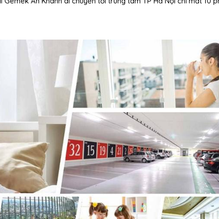
ại Gemek An Khánh di chuyển tới trung tâm TP Hà Nội chỉ mất 10 ph