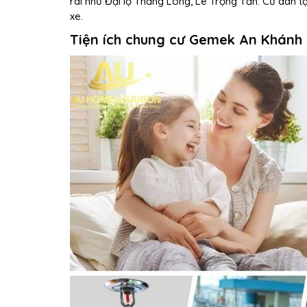
rãi như Đại lộ Thăng Long, Lê Trọng Tấn. Cư dân t
xe.
Tiện ích chung cư Gemek An Khánh