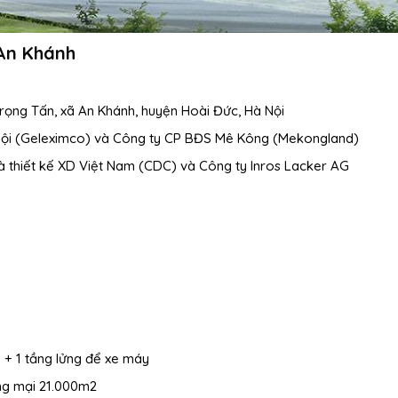
An Khánh
Trọng Tấn, xã An Khánh, huyện Hoài Đức, Hà Nội
Nội (Geleximco) và Công ty CP BĐS Mê Kông (Mekongland)
và thiết kế XD Việt Nam (CDC) và Công ty Inros Lacker AG
 + 1 tầng lửng để xe máy
ơng mại 21.000m2