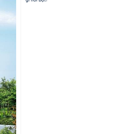
gì nổi bật?