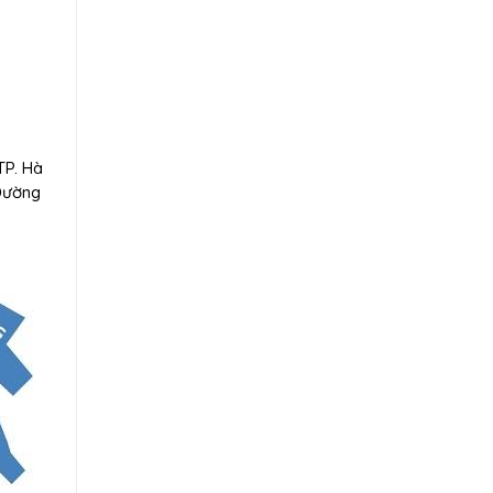
TP. Hà
 Đường