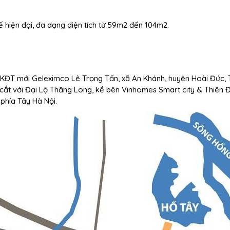
ế hiện đại, đa dạng diện tích từ 59m2 đến 104m2.
 KĐT mới Geleximco Lê Trọng Tấn, xã An Khánh, huyện Hoài Đức, 
 cắt với Đại Lộ Thăng Long, kề bên Vinhomes Smart city & Thiên
 phía Tây Hà Nội.