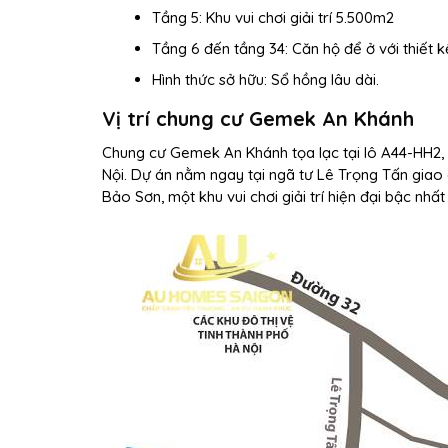
Tầng 5: Khu vui chơi giải trí 5.500m2
Tầng 6 đến tầng 34: Căn hộ để ở với thiết k
Hình thức sở hữu: Sổ hồng lâu dài.
Vị trí chung cư Gemek An Khánh
Chung cư Gemek An Khánh tọa lạc tại lô A44-HH2,
Nội. Dự án nằm ngay tại ngã tư Lê Trọng Tấn giao
Bảo Sơn, một khu vui chơi giải trí hiện đại bậc nhất