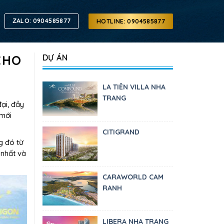
ZALO: 0904585877
HOTLINE: 0904585877
CHO
DỰ ÁN
LA TIÊN VILLA NHA
TRANG
ại, đầy
 mới
CITIGRAND
g đó từ
 nhất và
CARAWORLD CAM
RANH
LIBERA NHA TRANG