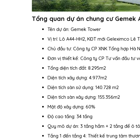
Tổng quan dự án chung cư Gemek 
Tên dự án: Gemek Tower
Vị trí: Lô A44-HH2, KĐT mới Geleximco Lê 
Chủ đầu tư: Công ty CP XNK Tổng hợp Hà 
Đơn vị thiết kế: Công ty CP Tư vấn đầu tư 
Tổng diện tích đất: 8.295m2
Diện tích xây dựng: 4.977m2
Diện tích sàn sử dụng: 140.728 m2
Diện tích sàn xây dựng: 155.356m2
Mật độ xây dựng: 60%
Độ cao tầng: 34 tầng
Quy mô dự án: 3 tầng hầm + 2 tầng để ô tô
Tầng 1 đến tầng 4: Thiết kế trung tâm thư