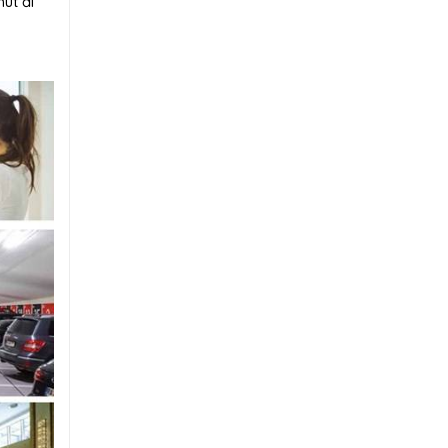
út đi