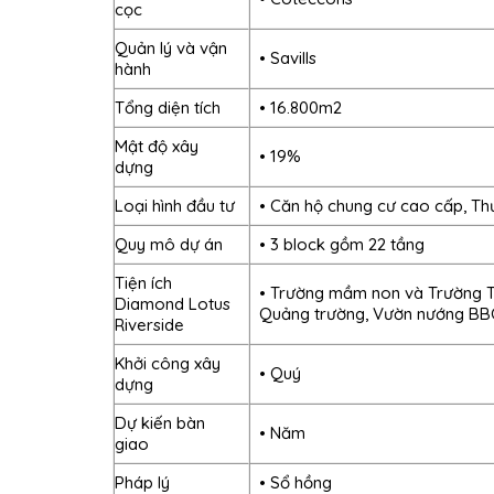
cọc
Quản lý và vận
• Savills
hành
Tổng diện tích
• 16.800m2
Mật độ xây
• 19%
dựng
Loại hình đầu tư
• Căn hộ chung cư cao cấp, Th
Quy mô dự án
• 3 block gồm 22 tầng
Tiện ích
• Trường mầm non và Trường Tiể
Diamond Lotus
Quảng trường, Vườn nướng BBQ,
Riverside
Khởi công xây
• Quý
dựng
Dự kiến bàn
• Năm
giao
Pháp lý
• Sổ hồng