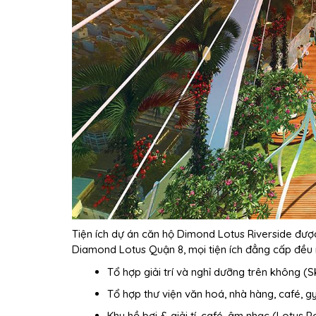
Tiện ích dự án căn hộ Dimond Lotus Riverside được 
Diamond Lotus Quận 8, mọi tiện ích đẳng cấp đều
Tổ hợp giải trí và nghỉ dưỡng trên không (S
Tổ hợp thư viện văn hoá, nhà hàng, café, 
Khu hồ bơi & giải tí, café, âm nhạc (Lotus P