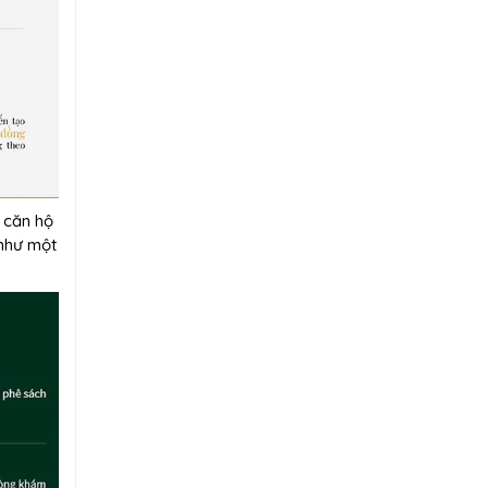
u căn hộ
 như một