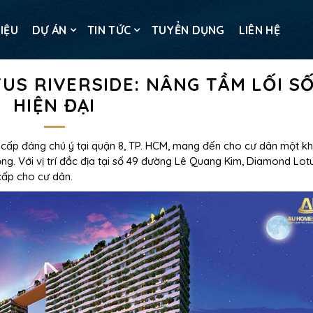
HIỆU
DỰ ÁN
TIN TỨC
TUYỂN DỤNG
LIÊN HỆ
US RIVERSIDE: NÂNG TẦM LỐI S
HIỆN ĐẠI
 cấp đáng chú ý tại quận 8, TP. HCM, mang đến cho cư dân một k
ộng. Với vị trí đắc địa tại số 49 đường Lê Quang Kim, Diamond Lot
 cấp cho cư dân.