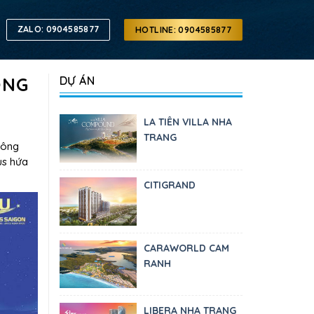
ZALO: 0904585877
HOTLINE: 0904585877
ỐNG
DỰ ÁN
LA TIÊN VILLA NHA
TRANG
hông
us hứa
CITIGRAND
CARAWORLD CAM
RANH
LIBERA NHA TRANG