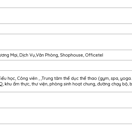
ương Mại, Dịch Vụ,Văn Phòng, Shophouse, Officetel
u học, Công viên , ,Trung tâm thể dục thể thao (gym, spa, yoga…
 khu ẩm thực, thư viện, phòng sinh hoạt chung, đường chạy bộ, 