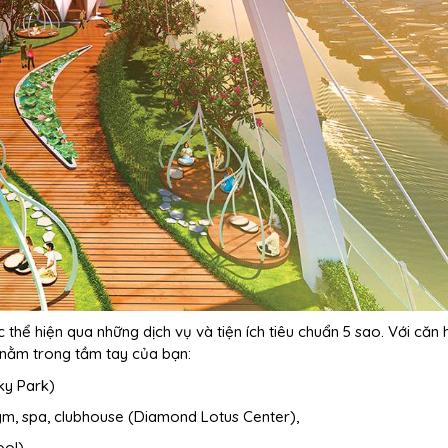
thể hiện qua những dịch vụ và tiện ích tiêu chuẩn 5 sao. Với căn 
 nằm trong tầm tay của bạn:
ky Park)
gym, spa, clubhouse (Diamond Lotus Center),
ool),