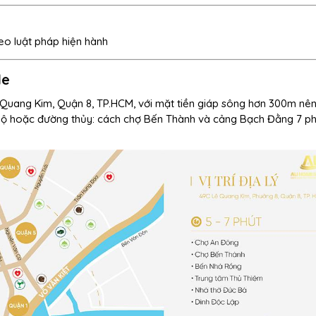
eo luật pháp hiện hành
de
 Quang Kim, Quận 8, TP.HCM, với mặt tiền giáp sông hơn 300m nê
bộ hoặc đường thủy: cách chợ Bến Thành và cảng Bạch Đằng 7 ph