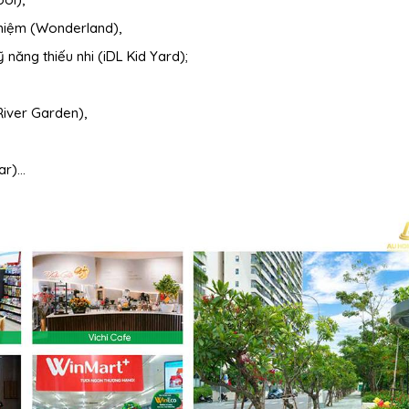
ghiệm (Wonderland),
 năng thiếu nhi (iDL Kid Yard);
River Garden),
ar)…