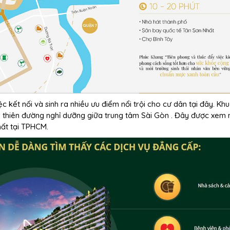
ệc kết nối và sinh ra nhiều ưu điểm nổi trội cho cư dân tại đây. Kh
a thiên đường nghỉ dưỡng giữa trung tâm Sài Gòn . Đây được xem
hất tại TPHCM.