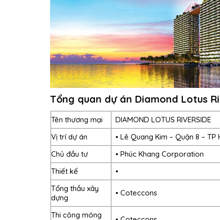
Tổng quan dự án Diamond Lotus Ri
Tên thương mại
DIAMOND LOTUS RIVERSIDE
Vị trí dự án
• Lê Quang Kim – Quận 8 – TP 
Chủ đầu tư
• Phúc Khang Corporation
Thiết kế
•
Tổng thầu xây
• Coteccons
dựng
Thi công móng
• Coteccons