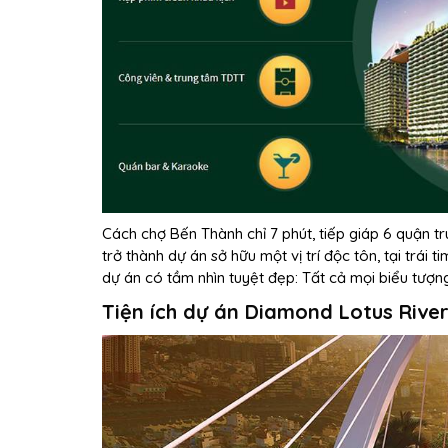
Cách chợ Bến Thành chỉ 7 phút, tiếp giáp 6 quận t
trở thành dự án sở hữu một vị trí độc tôn, tại trái
dự án có tầm nhìn tuyệt đẹp: Tất cả mọi biểu tượ
Tiện ích dự án Diamond Lotus Rive