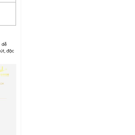
n dễ
út, đặc