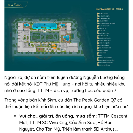
Ngoài ra, dự án nằm trên tuyến đường Nguyễn Lương Bằng
nối dài kết nối KĐT Phú Mỹ Hưng – nơi hội tụ nhiều nhiều khu
nhà ở cao tầng, TTTM – dịch vụ, trường học của quận 7.
Trong vòng bán kính 5km, cư dân The Peak Garden Q7 có
thể thuận tiện kết nối đến các tiện ích ngoại khu hiện hữu như:
Vui chơi, giải trí, ăn uống, mua sắm:
TTTM Cescent
Mall, TTTM SC Vivo City, Cầu Ánh Sao, Hồ Bán
Nguyệt, Chợ Tân Mỹ, Triển lãm tranh 3D Artinus,…