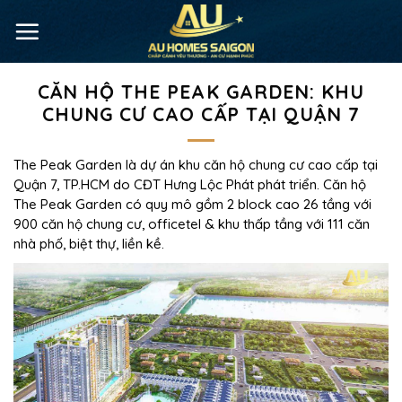
CĂN HỘ THE PEAK GARDEN: KHU
CHUNG CƯ CAO CẤP TẠI QUẬN 7
The Peak Garden là dự án khu căn hộ chung cư cao cấp tại
Quận 7, TP.HCM do CĐT Hưng Lộc Phát phát triển. Căn hộ
The Peak Garden có quy mô gồm 2 block cao 26 tầng với
900 căn hộ chung cư, officetel & khu thấp tầng với 111 căn
nhà phố, biệt thự, liền kề.