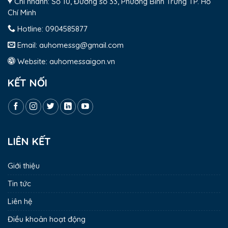
Chi nhánh: Số 10, Đường số 33, Phường Bình Trưng TP. Hồ
Chí Minh
Hotline:
0904585877
Email:
auhomessg@gmail.com
Website:
auhomessaigon.vn
KẾT NỐI
LIÊN KẾT
Giới thiệu
Tin tức
Liên hệ
Điều khoản hoạt động