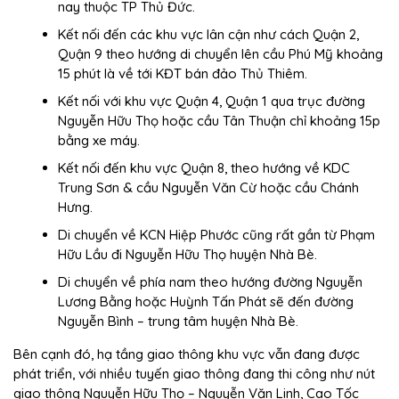
nay thuộc TP Thủ Đức.
Kết nối đến các khu vực lân cận như cách Quận 2,
Quận 9 theo hướng di chuyển lên cầu Phú Mỹ khoảng
15 phút là về tới KĐT bán đảo Thủ Thiêm.
Kết nối với khu vực Quận 4, Quận 1 qua trục đường
Nguyễn Hữu Thọ hoặc cầu Tân Thuận chỉ khoảng 15p
bằng xe máy.
Kết nối đến khu vực Quận 8, theo hướng về KDC
Trung Sơn & cầu Nguyễn Văn Cừ hoặc cầu Chánh
Hưng.
Di chuyển về KCN Hiệp Phước cũng rất gần từ Phạm
Hữu Lầu đi Nguyễn Hữu Thọ huyện Nhà Bè.
Di chuyển về phía nam theo hướng đường Nguyễn
Lương Bằng hoặc Huỳnh Tấn Phát sẽ đến đường
Nguyễn Bình – trung tâm huyện Nhà Bè.
Bên cạnh đó, hạ tầng giao thông khu vực vẫn đang được
phát triển, với nhiều tuyến giao thông đang thi công như nút
giao thông Nguyễn Hữu Thọ – Nguyễn Văn Linh, Cao Tốc