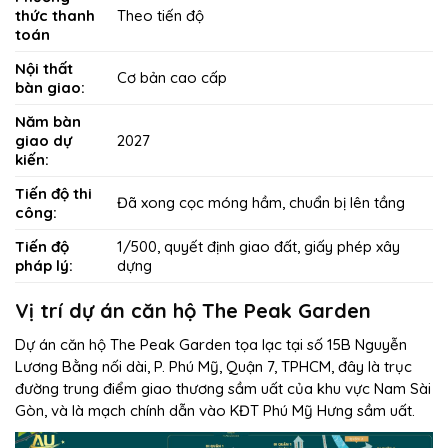
thức thanh
Theo tiến độ
toán
Nội thất
Cơ bản cao cấp
bàn giao:
Năm bàn
giao dự
2027
kiến:
Tiến độ thi
Đã xong cọc móng hầm, chuẩn bị lên tầng
công:
Tiến độ
1/500, quyết định giao đất, giấy phép xây
pháp lý:
dựng
Vị trí dự án căn hộ The Peak Garden
Dự án căn hộ The Peak Garden tọa lạc tại số 15B Nguyễn
Lương Bằng nối dài, P. Phú Mỹ, Quận 7, TPHCM, đây là trục
đường trung điểm giao thương sầm uất của khu vực Nam Sài
Gòn, và là mạch chính dẫn vào KĐT Phú Mỹ Hưng sầm uất.