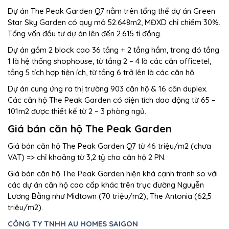
Dự án The Peak Garden Q7 nằm trên tổng thể dự án Green
Star Sky Garden có quy mô 52.648m2, MĐXD chỉ chiếm 30%.
Tổng vốn đầu tư dự án lên đến 2.615 tỉ đồng.
Dự án gồm 2 block cao 36 tầng + 2 tầng hầm, trong đó tầng
1 là hệ thống shophouse, từ tầng 2 – 4 là các căn officetel,
tầng 5 tích hợp tiện ích, từ tầng 6 trở lên là các căn hộ.
Dự án cung ứng ra thị trường 903 căn hộ & 16 căn duplex.
Các căn hộ The Peak Garden có diện tích dao động từ 65 –
101m2 được thiết kế từ 2 – 3 phòng ngủ.
Giá bán căn hộ The Peak Garden
Giá bán căn hộ The Peak Garden Q7 từ 46 triệu/m2 (chưa
VAT) => chỉ khoảng từ 3,2 tỷ cho căn hộ 2 PN.
Giá bán căn hộ The Peak Garden hiện khá cạnh tranh so với
các dự án căn hộ cao cấp khác trên trục đường Nguyễn
Lương Bằng như Midtown (70 triệu/m2), The Antonia (62,5
triệu/m2).
CÔNG TY TNHH AU HOMES SAIGON