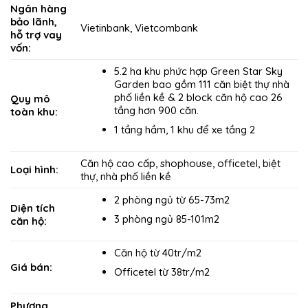
Ngân hàng
bảo lãnh,
Vietinbank, Vietcombank
hỗ trợ vay
vốn:
5.2 ha khu phức hợp Green Star Sky
Garden bao gồm 111 căn biệt thự nhà
phố liền kề & 2 block căn hộ cao 26
Quy mô
tầng hơn 900 căn.
toàn khu:
1 tầng hầm, 1 khu để xe tầng 2
Căn hộ cao cấp, shophouse, officetel, biệt
Loại hình:
thự, nhà phố liền kề
2 phòng ngủ từ 65-73m2
Diện tích
3 phòng ngủ 85-101m2
căn hộ:
Căn hộ từ 40tr/m2
Giá bán:
Officetel từ 38tr/m2
Phương