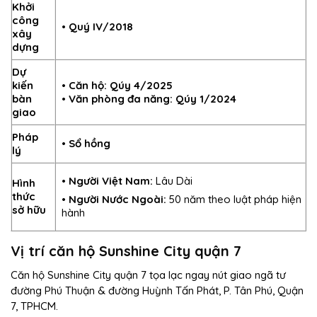
Khởi
công
•
Quý IV/2018
xây
dựng
Dự
•
Căn hộ: Qúy 4/2025
kiến
• Văn phòng đa năng: Qúy 1/2024
bàn
giao
Pháp
•
Sổ hồng
lý
•
Người Việt Nam:
Lâu Dài
Hình
thức
•
Người Nước Ngoài:
50 năm theo luật pháp hiện
sở hữu
hành
Vị trí căn hộ Sunshine City quận 7
Căn hộ Sunshine City quận 7 tọa lạc ngay nút giao ngã tư
đường Phú Thuận & đường Huỳnh Tấn Phát, P. Tân Phú, Quận
7, TPHCM.