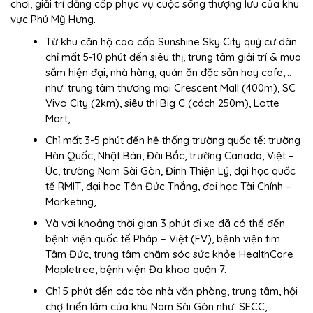
chơi, giải trí đẳng cấp phục vụ cuộc sống thượng lưu của khu
vực Phú Mỹ Hưng.
Từ khu căn hộ cao cấp Sunshine Sky City quý cư dân
chỉ mất 5-10 phút đến siêu thị, trung tâm giải trí & mua
sắm hiện đại, nhà hàng, quán ăn đặc sản hay cafe,…
như: trung tâm thương mại Crescent Mall (400m), SC
Vivo City (2km), siêu thị Big C (cách 250m), Lotte
Mart,…
Chỉ mất 3-5 phút đến hệ thống trường quốc tế: trường
Hàn Quốc, Nhật Bản, Đài Bắc, trường Canada, Việt –
Úc, trường Nam Sài Gòn, Đinh Thiện Lý, đại học quốc
tế RMIT, đại học Tôn Đức Thắng, đại học Tài Chính –
Marketing, .
Và với khoảng thời gian 3 phút đi xe đã có thể đến
bệnh viện quốc tế Pháp – Việt (FV), bệnh viện tim
Tâm Đức, trung tâm chăm sóc sức khỏe HealthCare
Mapletree, bệnh viện Đa khoa quận 7.
Chỉ 5 phút đến các tòa nhà văn phòng, trung tâm, hội
chợ triển lãm của khu Nam Sài Gòn như: SECC,