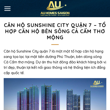
CĂN HỘ SUNSHINE CITY QUẬN 7 – TỔ
HỢP CĂN HỘ BÊN SÔNG CẢ CẤM THƠ
MỘNG
Căn hộ Sunshine City quận 7 là một một tổ hợp căn hộ hạng
sang tọa lạc tại mặt tiền đường Phú Thuận, bên dòng sông
Cả Cấm thơ mộng. Dự án thu hút đông đảo khách hàng bởi vị
trí đẹp, thuận lợi kết nối giao thông và hệ thống tiện ích đắng
cấp quốc tế.