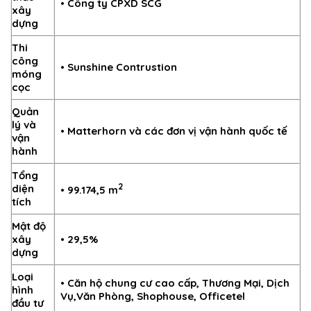
• Công ty CPXD SCG
xây
dựng
Thi
công
• Sunshine Contrustion
móng
cọc
Quản
lý và
• Matterhorn và các đơn vị vận hành quốc tế
vận
hành
Tổng
2
diện
• 99.174,5 m
tích
Mật độ
xây
• 29,5%
dựng
Loại
• Căn hộ chung cư cao cấp, Thương Mại, Dịch
hình
Vụ,Văn Phòng, Shophouse, Officetel
đầu tư