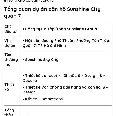
trị sống cho cư dân tương lai.
Tổng quan dự án căn hộ Sunshine City
quận 7
Chủ
• Công ty CP Tập Đoàn Sunshine Group
đầu tư
Vị trí
• Mặt tiền đường Phú Thuận, Phường Tân Trào,
dự án
Quận 7, TP Hồ Chí Minh
Tên
thương
• Sunshine Sky City
mại
• Thiết kế concept – nội thất: S – Design, S –
Decoro
Thiết
• Thiết kế Văn phòng bán hàng và căn hộ: S –
kế
Design
• Kết cấu: Smartcons
Tổng
thầu