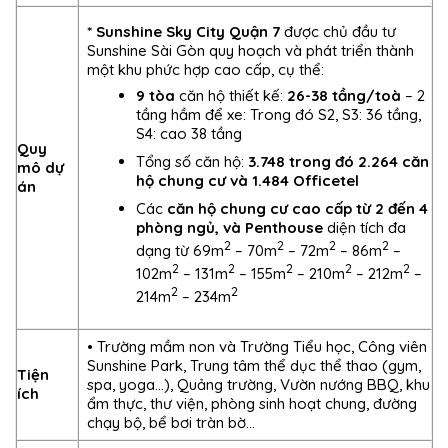
*
Sunshine Sky City Quận 7
được chủ đầu tư
Sunshine Sài Gòn quy hoạch và phát triển thành
một khu phức hợp cao cấp, cụ thể:
9 tòa
căn hộ thiết kế:
26-38 tầng/toà
– 2
tầng hầm để xe: Trong đó S2, S3: 36 tầng,
S4: cao 38 tầng
Quy
Tổng số căn hộ:
3.748 trong đó 2.264 căn
mô dự
hộ chung cư và 1.484 Officetel
án
Các
căn hộ chung cư cao cấp từ 2 đến 4
phòng ngủ, và Penthouse
diện tích đa
2
2
2
2
dạng từ 69m
– 70m
– 72m
– 86m
–
2
2
2
2
2
102m
– 131m
– 155m
– 210m
– 212m
–
2
2
214m
– 234m
• Trường mầm non và Trường Tiểu học, Công viên
Sunshine Park, Trung tâm thể dục thể thao (gym,
Tiện
spa, yoga…), Quảng trường, Vườn nướng BBQ, khu
ích
ẩm thực, thư viện, phòng sinh hoạt chung, đường
chạy bộ, bể bơi tràn bờ…