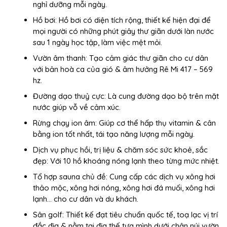
nghỉ dưỡng mỗi ngày.
Hồ bơi: Hồ bơi có diện tích rộng, thiết kế hiện đại để
mọi người có những phút giây thư giãn dưới làn nước
sau 1 ngày học tập, làm việc mệt mỏi.
Vườn âm thanh: Tạo cảm giác thư giãn cho cư dân
với bản hoà ca của gió & âm hưởng Rê Mi 417 – 569
hz.
Đường dạo thuỷ cực: Là cung đường dạo bộ trên mặt
nước giúp vỗ về cảm xúc.
Rừng chạy ion âm: Giúp cơ thể hấp thụ vitamin & cân
bằng ion tốt nhất, tái tạo năng lượng mỗi ngày.
Dịch vụ phục hồi, trị liệu & chăm sóc sức khoẻ, sắc
đẹp: Với 10 hồ khoáng nóng lạnh theo từng mức nhiệt.
Tổ hợp sauna chủ đề: Cung cấp các dịch vụ xông hơi
thảo mộc, xông hơi nóng, xông hơi đá muối, xông hơi
lạnh… cho cư dân và du khách.
Sân golf: Thiết kế đạt tiêu chuẩn quốc tế, toạ lạc vị trí
đắc địa & nằm tại địa thế tựa mình dưới chân núi vườn