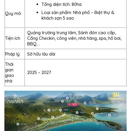
Tổng diện tích: 80ha
Loại sản phẩm: Nhà phố – Biệt thự &
Quy mô
khách sạn 5 sao
Quảng trường trung tâm, Sảnh đón cao cấp,
Tiện ích
Cổng Checkin, công viên, nhà hàng, spa, hồ bơi,
BBQ….
Pháp lý
Sở hữu lâu dài
Thời
gian
2025 – 2027
giao
nhà