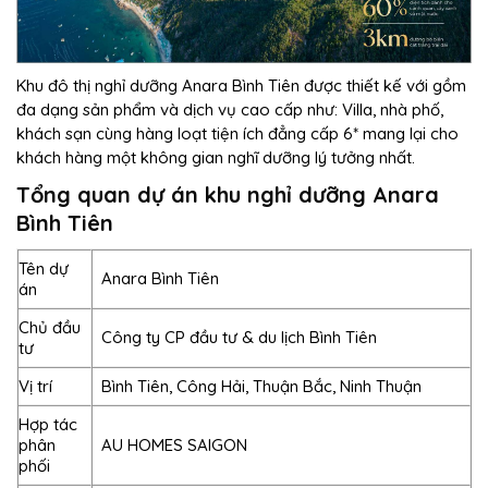
Khu đô thị nghỉ dưỡng Anara Bình Tiên được thiết kế với gồm
đa dạng sản phẩm và dịch vụ cao cấp như: Villa, nhà phố,
khách sạn cùng hàng loạt tiện ích đẳng cấp 6* mang lại cho
khách hàng một không gian nghĩ dưỡng lý tưởng nhất.
Tổng quan dự án khu nghỉ dưỡng Anara
Bình Tiên
Tên dự
Anara Bình Tiên
án
Chủ đầu
Công ty CP đầu tư & du lịch Bình Tiên
tư
Vị trí
Bình Tiên, Công Hải, Thuận Bắc, Ninh Thuận
Hợp tác
phân
AU HOMES SAIGON
phối