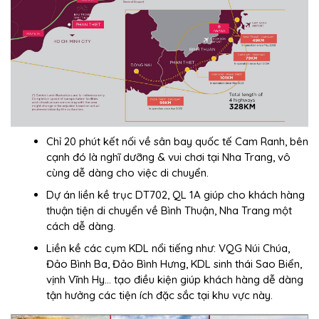
Chỉ 20 phút kết nối về sân bay quốc tế Cam Ranh, bên
cạnh đó là nghĩ dưỡng & vui chơi tại Nha Trang, vô
cùng dễ dàng cho việc di chuyển.
Dự án liền kề trục DT702, QL 1A giúp cho khách hàng
thuận tiện di chuyển về Bình Thuận, Nha Trang một
cách dễ dàng.
Liền kề các cụm KDL nổi tiếng như: VQG Núi Chúa,
Đảo Bình Ba, Đảo Bình Hưng, KDL sinh thái Sao Biển,
vịnh Vĩnh Hy… tạo điều kiện giúp khách hàng dễ dàng
tận hưởng các tiện ích đặc sắc tại khu vực này.