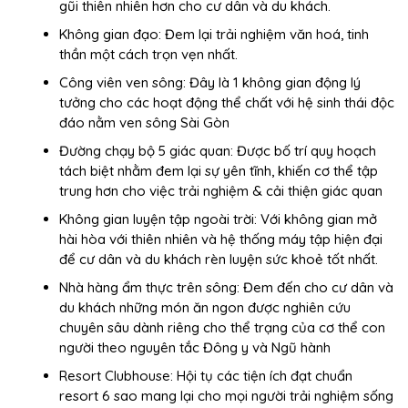
gũi thiên nhiên hơn cho cư dân và du khách.
Không gian đạo: Đem lại trải nghiệm văn hoá, tinh
thần một cách trọn vẹn nhất.
Công viên ven sông: Đây là 1 không gian động lý
tưởng cho các hoạt động thể chất với hệ sinh thái độc
đáo nằm ven sông Sài Gòn
Đường chạy bộ 5 giác quan: Được bố trí quy hoạch
tách biệt nhằm đem lại sự yên tĩnh, khiến cơ thể tập
trung hơn cho việc trải nghiệm & cải thiện giác quan
Không gian luyện tập ngoài trời: Với không gian mở
hài hòa với thiên nhiên và hệ thống máy tập hiện đại
để cư dân và du khách rèn luyện sức khoẻ tốt nhất.
Nhà hàng ẩm thực trên sông: Đem đến cho cư dân và
du khách những món ăn ngon được nghiên cứu
chuyên sâu dành riêng cho thể trạng của cơ thể con
người theo nguyên tắc Đông y và Ngũ hành
Resort Clubhouse: Hội tụ các tiện ích đạt chuẩn
resort 6 sao mang lại cho mọi người trải nghiệm sống