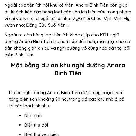
Ngoài các tiện ích nội khu kể trên, Anara Bình Tiên còn giúp
du khách tiếp cận hàng loạt các tiện ích hiện hữu trong phạm
vi chỉ vài km di chuyển đi lại như: VQG Núi Chúa; Vịnh Vĩnh Hy;
vườn nho; Đồng Cừu Suối tiên;…
Ngoài ra còn hàng loạt tiện ích khác giúp cho KĐT nghĩ
dưỡng Anara Bình Tiên trở nên hấp dẫn hơn, mang lại cho cư
dân không gian an cư và nghĩ dưỡng vô cùng hấp dẫn tại bãi
biển Bình Tiên.
Mặt bằng dự án khu nghỉ dưỡng Anara
Bình Tiên
Dự án nghỉ dưỡng Anara Bình Tiên được quy hoạch với
tổng diện tích khoảng 80 ha, trong đó các khu nhà ở bố
trí các loại hình như:
Nhà phố
Biệt thự đồi
Biệt thự ven biển